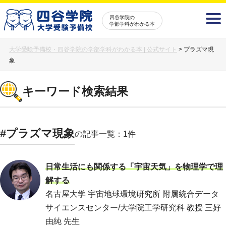
四谷学院の
学部学科がわかる本
大学受験予備校・四谷学院の学部学科がわかる本 | 公式サイト
>
プラズマ現
象
キーワード検索結果
#プラズマ現象
の記事一覧：1件
日常生活にも関係する「宇宙天気」を物理学で理
解する
名古屋大学 宇宙地球環境研究所 附属統合データ
サイエンスセンター/大学院工学研究科 教授 三好
由純 先生