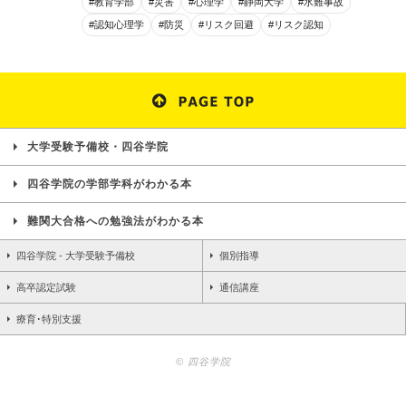
#教育学部
#災害
#心理学
#静岡大学
#水難事故
#認知心理学
#防災
#リスク回避
#リスク認知
大学受験予備校・四谷学院
四谷学院の学部学科がわかる本
難関大合格への勉強法がわかる本
四谷学院 - 大学受験予備校
個別指導
高卒認定試験
通信講座
療育･特別支援
© 四谷学院