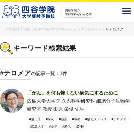
四谷学院の
学部学科がわかる本
大学受験予備校・四谷学院の学部学科がわかる本 | 公式サイト
>
テロメア
キーワード検索結果
#テロメア
の記事一覧：1件
「がん」を何も怖くない病気にするために
広島大学大学院 医系科学研究科 細胞分子生物学
研究室 教授 田原 栄俊 先生
#遺伝子
#がん
#起業
#寿命
#酸化ストレス
#テロメア
#広島大学
#薬学
#老化
#DNA