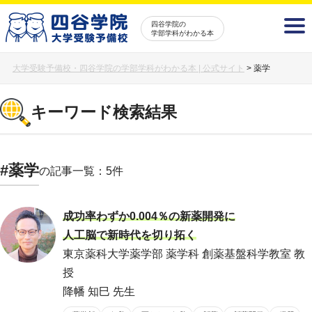
四谷学院の
学部学科がわかる本
大学受験予備校・四谷学院の学部学科がわかる本 | 公式サイト
>
薬学
キーワード検索結果
#薬学
の記事一覧：5件
成功率わずか0.004％の新薬開発に
人工脳で新時代を切り拓く
東京薬科大学薬学部 薬学科 創薬基盤科学教室 教
授
降幡 知巳 先生