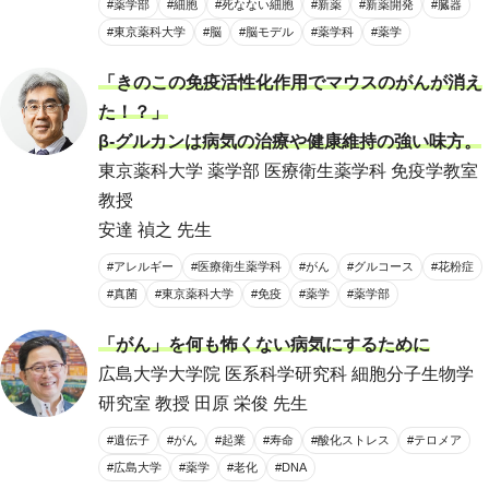
#薬学部
#細胞
#死なない細胞
#新薬
#新薬開発
#臓器
#東京薬科大学
#脳
#脳モデル
#薬学科
#薬学
「きのこの免疫活性化作用でマウスのがんが消え
た！？」
β-グルカンは病気の治療や健康維持の強い味方。
東京薬科大学 薬学部 医療衛生薬学科 免疫学教室
教授
安達 禎之 先生
#アレルギー
#医療衛生薬学科
#がん
#グルコース
#花粉症
#真菌
#東京薬科大学
#免疫
#薬学
#薬学部
「がん」を何も怖くない病気にするために
広島大学大学院 医系科学研究科 細胞分子生物学
研究室 教授 田原 栄俊 先生
#遺伝子
#がん
#起業
#寿命
#酸化ストレス
#テロメア
#広島大学
#薬学
#老化
#DNA