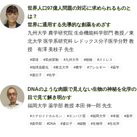
世界人口97億人問題の対応に求められるものと
は？
世界に通用する先導的な創薬をめざす
九州大学 農学研究院 生命機能科学部門 教授／東
北大学 医学系研究科 レドックス分子医学分野 教
授 有澤 美枝子 先生
#環境
#気候変動
#九州大学
#植物
#ストレス
#地球温暖化
#東北大学
#農学
#アレルギー
#薬学
#遺伝子
#化学
DNAのような肉眼で見えない生物の神秘を化学の
目で見て解き明かす
福岡大学 薬学部 教授 本田 伸一郎 先生
#ステロイドホルモン
#タンパク質
#福岡大学
#本能
#薬学
#薬学部
#DNA
#遺伝子
#細胞
#生物学
#生化学