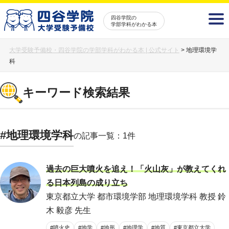
四谷学院の
学部学科がわかる本
大学受験予備校・四谷学院の学部学科がわかる本 | 公式サイト
>
地理環境学
科
キーワード検索結果
#地理環境学科
の記事一覧：1件
過去の巨大噴火を追え！「火山灰」が教えてくれ
る日本列島の成り立ち
東京都立大学 都市環境学部 地理環境学科 教授 鈴
木 毅彦 先生
#噴火史
#地学
#地形
#地理学
#地質
#東京都立大学