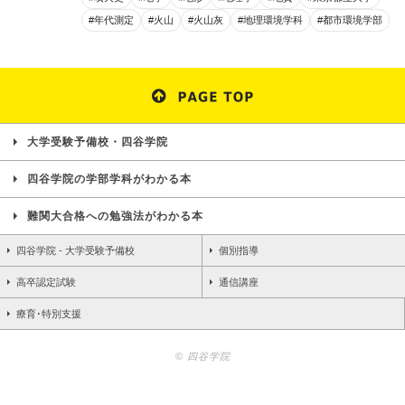
#年代測定
#火山
#火山灰
#地理環境学科
#都市環境学部
大学受験予備校・四谷学院
四谷学院の学部学科がわかる本
難関大合格への勉強法がわかる本
四谷学院 - 大学受験予備校
個別指導
高卒認定試験
通信講座
療育･特別支援
© 四谷学院