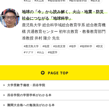
#火山
#火山灰
#地理環境学科
#都市環境学部
#噴火史
地球の「今」から読み解く、火山・地震・防災
社会につながる「地球科学」
鹿児島大学 総合科学域総合教育学系 総合教育機
構 共通教育センター 初年次教育・教養教育部門
准教授 井村 隆介 先生
#鹿児島大学
#地震
#自然災害
#地学
#地球科学
#防災
#マグマ
#火山
#地質学
大学受験予備校・四谷学院
四谷学院の学部学科がわかる本
難関大合格への勉強法がわかる本