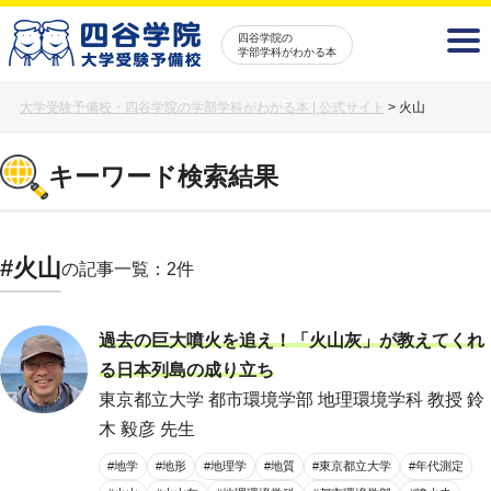
四谷学院の
学部学科がわかる本
大学受験予備校・四谷学院の学部学科がわかる本 | 公式サイト
>
火山
キーワード検索結果
#火山
の記事一覧：2件
過去の巨大噴火を追え！「火山灰」が教えてくれ
る日本列島の成り立ち
東京都立大学 都市環境学部 地理環境学科 教授 鈴
木 毅彦 先生
#地学
#地形
#地理学
#地質
#東京都立大学
#年代測定