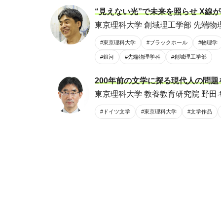
“見えない光”で未来を照らせ X線
東京理科大学 創域理工学部 先端物理
#東京理科大学
#ブラックホール
#物理学
#銀河
#先端物理学科
#創域理工学部
200年前の文学に探る現代人の問
東京理科大学 教養教育研究院 野田キ
#ドイツ文学
#東京理科大学
#文学作品