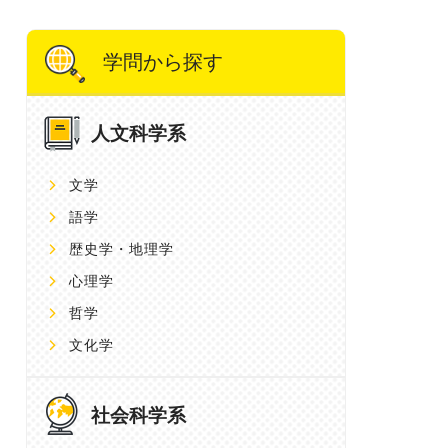
学問から探す
人文科学系
文学
語学
歴史学・地理学
心理学
哲学
文化学
社会科学系