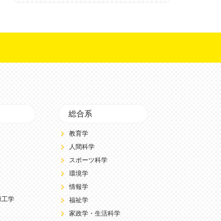
総合系
教育学
人間科学
スポーツ科学
環境学
情報学
源工学
福祉学
家政学・生活科学