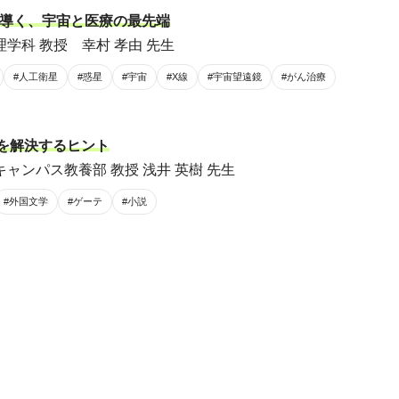
が導く、宇宙と医療の最先端
学科 教授 幸村 孝由 先生
#人工衛星
#惑星
#宇宙
#X線
#宇宙望遠鏡
#がん治療
題を解決するヒント
ャンパス教養部 教授 浅井 英樹 先生
#外国文学
#ゲーテ
#小説