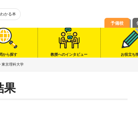
わかる本
予備校
問から探す
教授へのインタビュー
お役立ち
>
東京理科大学
結果