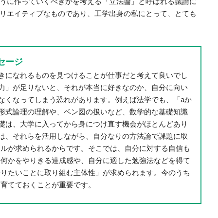
うに作っていくべきかを考える「立法論」と呼ばれる議論に
リエイティブなものであり、工学出身の私にとって、とても
セージ
きになれるものを見つけることが仕事だと考えて良いでし
力」が足りないと、それが本当に好きなのか、自分に向い
なくなってしまう恐れがあります。例えば法学でも、「aか
形式論理の理解や、ベン図の扱いなど、数学的な基礎知識
礎は、大学に入ってから身につけ直す機会がほとんどあり
は、それらを活用しながら、自分なりの方法論で課題に取
クルが求められるからです。そこでは、自分に対する自信も
、何かをやりきる達成感や、自分に適した勉強法などを得て
やりたいことに取り組む主体性」が求められます。今のうち
を育てておくことが重要です。