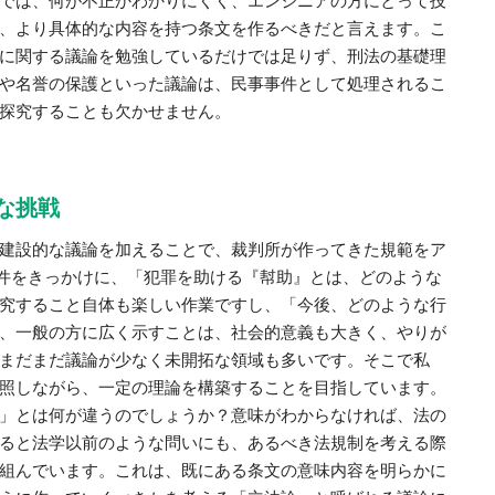
では、何が不正かわかりにくく、エンジニアの方にとって技
、より具体的な内容を持つ条文を作るべきだと言えます。こ
に関する議論を勉強しているだけでは足りず、刑法の基礎理
や名誉の保護といった議論は、民事事件として処理されるこ
探究することも欠かせません。
な挑戦
建設的な議論を加えることで、裁判所が作ってきた規範をア
事件をきっかけに、「犯罪を助ける『幇助』とは、どのような
究すること自体も楽しい作業ですし、「今後、どのような行
、一般の方に広く示すことは、社会的意義も大きく、やりが
まだまだ議論が少なく未開拓な領域も多いです。そこで私
照しながら、一定の理論を構築することを目指しています。
」とは何が違うのでしょうか？意味がわからなければ、法の
ると法学以前のような問いにも、あるべき法規制を考える際
組んでいます。これは、既にある条文の意味内容を明らかに