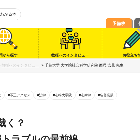
わかる本
予備校
問から探す
教授へのインタビュー
お役立ち
>
教授へのインタビュー
>
千葉大学 大学院社会科学研究院 西貝 吉晃 先生
士
#不正アクセス
#法学
#法科大学院
#法律学
#名誉棄損
裁く？
報トラブルの最前線