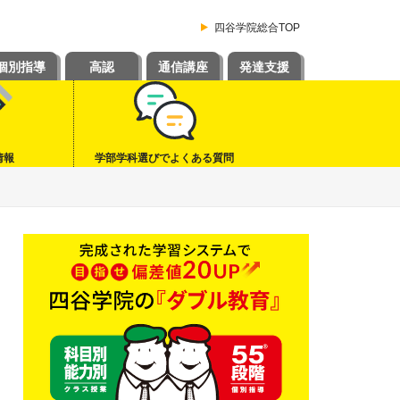
四谷学院総合TOP
個別指導
高認
通信講座
発達支援
情報
学部学科選びでよくある質問