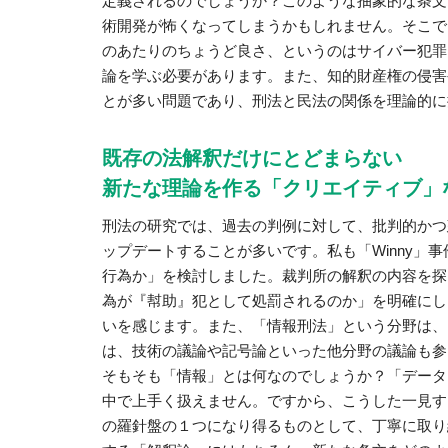
定義されるのでしょうか？このような抽象的な条文
術開発が怖くなってしまうかもしれません。そこで
のあたりのちょうど良さ、というのはサイバー犯罪
論を学ぶ必要があります。また、知的財産権の侵害
とが多い問題であり、刑法と民法の関係を理論的に
既存の法解釈だけにとどまらない
新たな理論を作る「クリエイティブ」
刑法の研究では、過去の判例に対して、批判的かつ
ップデートすることが多いです。私も「Winny」
行為か」を検討しました。裁判所の解釈の内容を探
為が『幇助』犯として処罰されるのか」を明確にし
いを感じます。また、「情報刑法」という分野は、
は、技術の議論や記号論といった他分野の議論も参
そもそも「情報」とは何なのでしょうか？「データ
中で上手く扱えません。ですから、こうした一見す
の羅針盤の１つになり得るものとして、丁寧に取り