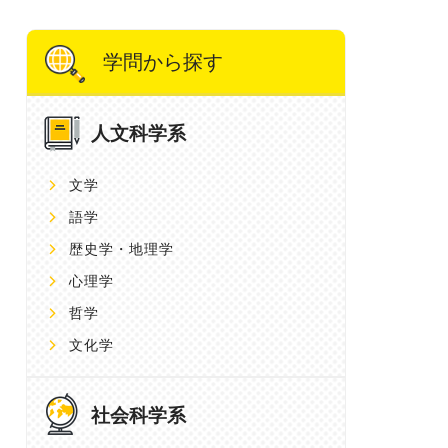
学問から探す
人文科学系
文学
語学
歴史学・地理学
心理学
哲学
文化学
社会科学系