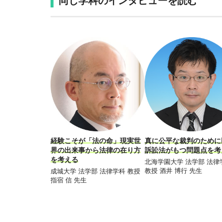
同じ学科のインタビューを読む
経験こそが「法の命」現実世
真に公平な裁判のために
界の出来事から法律の在り方
訴訟法がもつ問題点を考
を考える
北海学園大学 法学部 法律
教授 酒井 博行 先生
成城大学 法学部 法律学科 教授
指宿 信 先生