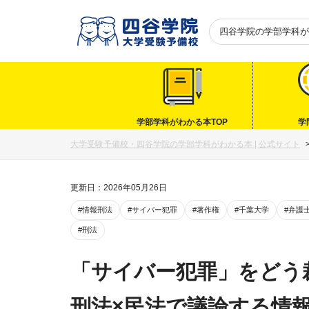
四谷学院の
学部学科が
学部学科がわかる本TOP
学
大学受験予備校・四谷学院の学部学科がわかる本 | 公式サイト
更新日：2026年05月26日
#情報刑法
#サイバー犯罪
#著作権
#千葉大学
#弁護
#刑法
「サイバー犯罪」をどう
刑法×民法で議論する情