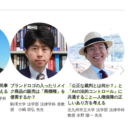
民事
ブランドロゴの入ったリメイ
「公正な裁判とは何か？」と
「放
える
ク商品の販売は「商標権」を
「AIの法的コントロール」に
る！
侵害するか？
共通すること―人権保障の正
立さ
学科
しいあり方を考える
度と
駒澤大学 法学部 法律学科 准教
授 小嶋 崇弘 先生
北九州市立大学 法学部 法律学科
慶應義
教授 水野 陽一 先生
達也 