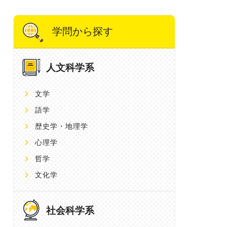
学問から探す
人文科学系
文学
語学
歴史学・地理学
心理学
哲学
文化学
社会科学系