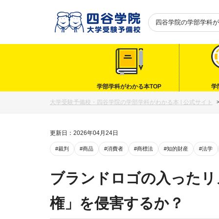
四谷学院の
学部学科が
学部学科がわかる本TOP
学
大学受験予備校・四谷学院の学部学科がわかる本 | 公式サイト
更新日：2026年04月24日
#裁判
#商品
#消費者
#商標法
#知的財産
#法学
ブランドロゴの入ったリ
権」を侵害するか？