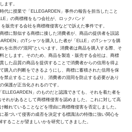
します。
代に授業で「ELLEGARDEN」事件の報告を担当したこと
LLE」の商標権をもつ会社が、ロックバンド
など）を販売する会社を商標権侵害などで訴えた事件です。
商標に類似する商標に接した消費者が、商品の提供者を誤認
ARDEN」のTシャツを購入した者が「ELLE」のTシャツを購
れを出所の“混同”といいます。消費者は商品を購入する際、そ
料とします。そのため、商品を製造・販売する会社は、商標
貫した品質の商品を提供することで消費者からの信用を得よ
て購入の判断をできるようにし、商標に蓄積された信用を保
を禁止することにより、消費者の混同を防止する必要があり
の保護が正当化されるのです。
ELLEGARDEN」のものだと認識できても、それを着た者を
るおそれがあるとして商標権侵害を認めました。これに対して高
け離れていることなどを理由に商標権侵害を否定しました。
に基づいて侵害の成否を決定する標識法の特徴に強い関心を
理解することが望ましいかを研究してきました。