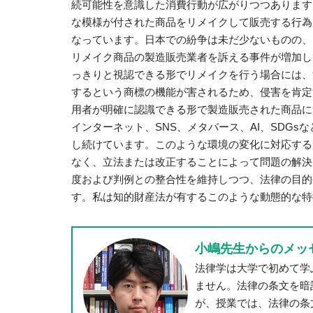
続可能性を意識した消費行動が広がりつつあります
な模様が付された商品をリメイクして販売する行為
なっています。日本での紛争は未だ少ないものの、
リメイク商品の製造販売業者を訴える事件が増加し
っきりと視認できる形でリメイクを行う場合には、
するという商標の機能が害されるため、侵害を肯定
用者が明確に認識できる形で製造販売された商品に
インターネット、SNS、メタバース、AI、SDG
し続けています。このような環境の変化に対応する
なく、立法または改正することによって問題の解決
度および判例との整合性を維持しつつ、法律の目的
す。私は知的財産法が有するこのような動態的な特
小嶋先生からのメッ
法律学は大学で初めて学
ません。法律の条文を暗
が、授業では、法律の条