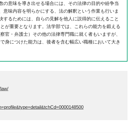
数の意味を導き出せる場合には、その法律の目的や紛争当
、意味内容を明らかにする、法の解釈という作業も行いま
決するためには、自らの見解を他人に説得的に伝えること
ことが重要となります。法学部では、これらの能力を鍛える
検察官・弁護士）その他の法律専門職に就く者もいますが、
部で身につけた能力は、後者を含む幅広い職種において大き
law/
on=profile&type=detail&tchCd=0000148500