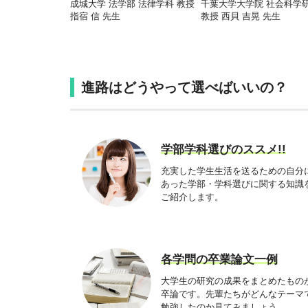
成城大学 法学部 法律学科 教授
千葉大学大学院 社会科学
指宿 信 先生
教授 西貝 吉晃 先生
進路はどうやって選べばいいの？
学部学科選びのススメ!!
充実した学生生活を送るための自分
あった学部・学科選びに関する知識
ご紹介します。
各学問の卒業論文一例
大学生の研究の成果をまとめたもの
卒論です。先輩たちがどんなテーマ
勉強したのか見てみましょう。