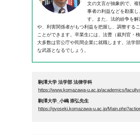
文の文言が抽象的で、複
事者の利益などを勘案し
す。また、法的紛争を解
や、利害関係者がもつ利益を把握し、調整する
ことができます。卒業生には、法曹（裁判官・
大多数は官公庁や民間企業に就職します。法学
な武器となるでしょう。
駒澤大学 法学部 法律学科
https://www.komazawa-u.ac.jp/academics/faculty/
駒澤大学_小嶋 崇弘先生
https://gyoseki.komazawa-u.ac.jp/Main.php?acti