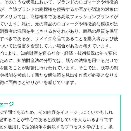
。そのような状況において、ブランドのロゴマークや特徴的
が、当該ブランドの商標権を侵害するか否かが議論の対象に
アメリカでは、商標権者である高級ファッションブランドが
ています。私は、元の商品のロゴマークや特徴的な模様がは
消費者の混同を生じさせるおそれがあり、商品の品質を保証
すべきであるが、リメイク商品であることを購入者および使
ついては侵害を否定してよい場合があると考えています。
sなどにより、知的財産を巡る社会・経済・技術状況は年々変化
ために、知的財産法の分野では、既存の法律を用いるだけで
を図ることが頻繁に行なわれています。そこでは、既存の制
や機能を考慮して新たな解決策を見出す作業が必要となりま
徴に面白さとやりがいを感じています。
セージ
ぶ学問であるため、その内容をイメージしにくいかもしれ
記することが中心であると誤解している人もいるようです
文を適用して法的紛争を解決するプロセスを学びます。条