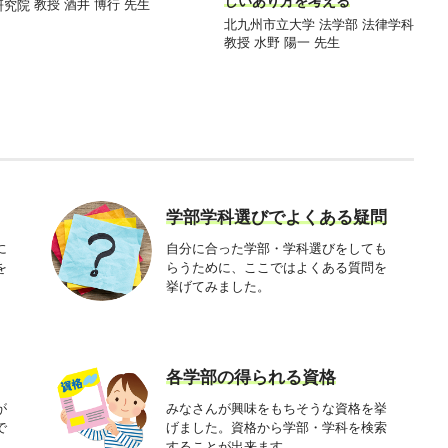
しいあり方を考える
度と
教授 酒井 博行 先生
研究院
北九州市立大学 法学部 法律学科
慶應義
教授 水野 陽一 先生
達也 
学部学科選びでよくある疑問
に
自分に合った学部・学科選びをしても
を
らうために、ここではよくある質問を
挙げてみました。
各学部の得られる資格
が
みなさんが興味をもちそうな資格を挙
で
げました。資格から学部・学科を検索
することが出来ます。