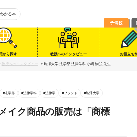
わかる本
予備校
問から探す
教授へのインタビュー
お役立ち
>
教授へのインタビュー
>
駒澤大学 法学部 法律学科 小嶋 崇弘 先生
#法学部
#法律学科
#法律学
#ブランド
#駒澤大学
メイク商品の販売は「商標