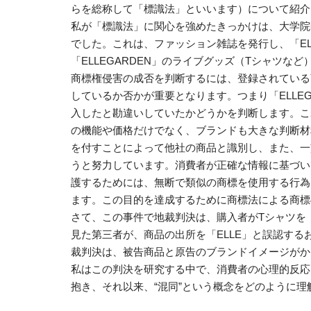
らを総称して「標識法」といいます）について紹介
私が「標識法」に関心を強めたきっかけは、大学院時
でした。これは、ファッション雑誌を発行し、「E
「ELLEGARDEN」のライブグッズ（Tシャツ
商標権侵害の成否を判断するには、登録されている
しているか否かが重要となります。つまり「ELLEG
入したと勘違いしていたかどうかを判断します。こ
の機能や価格だけでなく、ブランドも大きな判断材
を付すことによって他社の商品と識別し、また、一
うと努力しています。消費者が正確な情報に基づい
護するためには、無断で類似の商標を使用する行為
ます。この目的を達成するために商標法による商標
さて、この事件で地裁判決は、購入者がTシャツを「
見た第三者が、商品の出所を「ELLE」と誤認す
裁判決は、被告商品と原告のブランドイメージがか
私はこの判決を研究する中で、消費者の心理的反応
抱き、それ以来、“混同”という概念をどのように