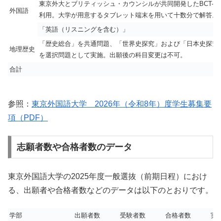
東京外大とブリティッシュ・カウンシルが共同開発したBCT-S
外国語
利用。大学が用意するタブレット端末を用いて十数分で解答。
「英語（リスニングを含む）」
「歴史総合」を共通問題、「世界史探究」および「日本史探究
地理歴史
を選択問題として実施。出願後の科目変更は不可。
合計
参照：
東京外国語大学 2026年（令和8年）度学生募集要
項（PDF）
志願者数や合格者数のデータ
東京外国語大学の2025年度一般選抜（前期日程）におけ
る、出願者や合格者数などのデータは以下のとおりです。
学部
出願者数
受験者数
合格者数
実