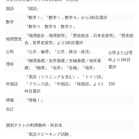
国語
『国語』
1
『数学Ⅰ』『数学Ⅰ，数学Ａ』から1科目選択
数学
1
『数学Ⅱ，数学Ｂ，数学Ｃ』
『地理総合，地理探究』『歴史総合，日本史探究』『歴史総
地理歴史
5
合，世界史探究』より1科目選択
公民
『公共，倫理』『公共，政治・経済』
公民または理
科より1科目
5
『物理基礎／化学基礎／生物基礎／地学基
理科
選択
礎』『物理』『化学』『生物』『地学』
『英語（リスニングを含む）』『ドイツ語』
外国語
『フランス語』『中国語』『韓国語』より1
150
1
科目選択
情報
『情報Ｉ』
5
合計
5
個別テストの利用教科・科目名
「英語スピーキング試験」