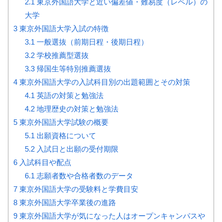
2.1
東京外国語大学と近い偏差値・難易度（レベル）の
大学
3
東京外国語大学入試の特徴
3.1
一般選抜（前期日程・後期日程）
3.2
学校推薦型選抜
3.3
帰国生等特別推薦選抜
4
東京外国語大学の入試科目別の出題範囲とその対策
4.1
英語の対策と勉強法
4.2
地理歴史の対策と勉強法
5
東京外国語大学試験の概要
5.1
出願資格について
5.2
入試日と出願の受付期限
6
入試科目や配点
6.1
志願者数や合格者数のデータ
7
東京外国語大学の受験料と学費目安
8
東京外国語大学卒業後の進路
9
東京外国語大学が気になった人はオープンキャンパスや