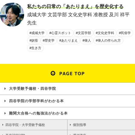
私たちの日常の「あたりまえ」を歴史化する
成城大学 文芸学部 文化史学科 准教授 及川 祥平
先生
#成城大学
#心霊スポット
#文芸学部
#文化史学科
#民俗学
#妖怪
#歴史学
#あたりまえ
#偉人
#偉人の作られ方
#生き方
大学受験予備校・四谷学院
四谷学院の学部学科がわかる本
難関大合格への勉強法がわかる本
四谷学院 - 大学受験予備校
個別指導