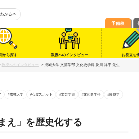
わかる本
予備校
問から探す
教授へのインタビュー
お役立ち
>
教授へのインタビュー
>
成城大学 文芸学部 文化史学科 及川 祥平 先生
方
#成城大学
#心霊スポット
#文芸学部
#文化史学科
#民俗学
まえ」を歴史化する