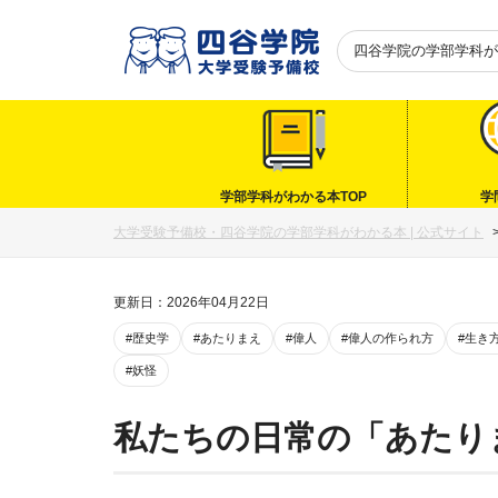
四谷学院の
学部学科が
学部学科がわかる本TOP
学
大学受験予備校・四谷学院の学部学科がわかる本 | 公式サイト
更新日：2026年04月22日
#歴史学
#あたりまえ
#偉人
#偉人の作られ方
#生き
#妖怪
私たちの日常の「あたり