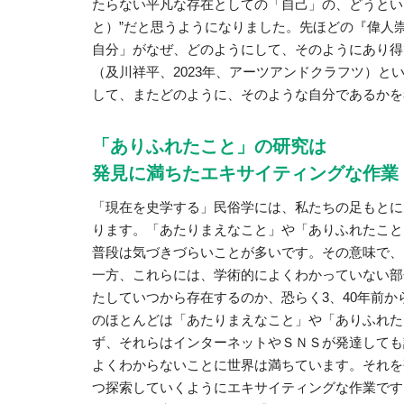
たらない平凡な存在としての「自己」の、どうとい
と）”だと思うようになりました。先ほどの『偉人
自分」がなぜ、どのようにして、そのようにあり得
（及川祥平、2023年、アーツアンドクラフツ）
して、またどのように、そのような自分であるかを
「ありふれたこと」の研究は
発見に満ちたエキサイティングな作業
「現在を史学する」民俗学には、私たちの足もとに
ります。「あたりまえなこと」や「ありふれたこと
普段は気づきづらいことが多いです。その意味で、
一方、これらには、学術的によくわかっていない部
たしていつから存在するのか、恐らく3、40年前
のほとんどは「あたりまえなこと」や「ありふれた
ず、それらはインターネットやＳＮＳが発達しても
よくわからないことに世界は満ちています。それを
つ探索していくようにエキサイティングな作業です