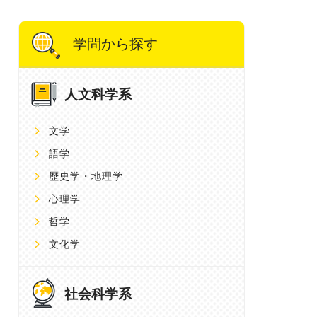
学問から探す
人文科学系
文学
語学
歴史学・地理学
心理学
哲学
文化学
社会科学系