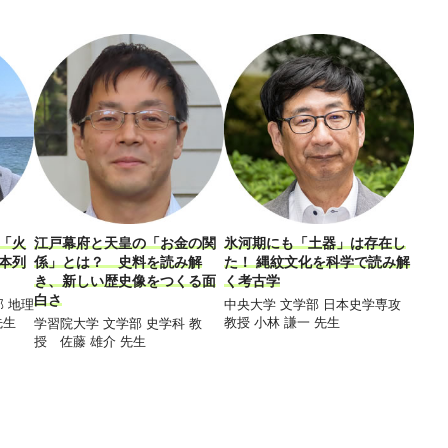
「火
江戸幕府と天皇の「お金の関
氷河期にも「土器」は存在し
歴史
本列
係」とは？ 史料を読み解
た！ 縄紋文化を科学で読み解
人々
き、新しい歴史像をつくる面
く考古学
書か
白さ
の暮
 地理
中央大学 文学部 日本史学専攻
先生
教授 小林 謙一 先生
学習院大学 文学部 史学科 教
神奈
授 佐藤 雄介 先生
俗学科