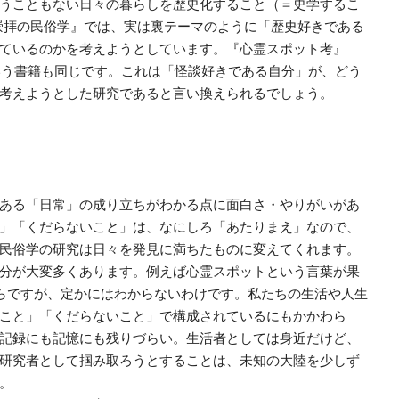
うこともない日々の暮らしを歴史化すること（＝史学するこ
崇拝の民俗学』では、実は裏テーマのように「歴史好きである
ているのかを考えようとしています。『心霊スポット考』
という書籍も同じです。これは「怪談好きである自分」が、どう
考えようとした研究であると言い換えられるでしょう。
ある「日常」の成り立ちがわかる点に面白さ・やりがいがあ
」「くだらないこと」は、なにしろ「あたりまえ」なので、
民俗学の研究は日々を発見に満ちたものに変えてくれます。
分が大変多くあります。例えば心霊スポットという言葉が果
からですが、定かにはわからないわけです。私たちの生活や人生
こと」「くだらないこと」で構成されているにもかかわら
記録にも記憶にも残りづらい。生活者としては身近だけど、
研究者として掴み取ろうとすることは、未知の大陸を少しず
。