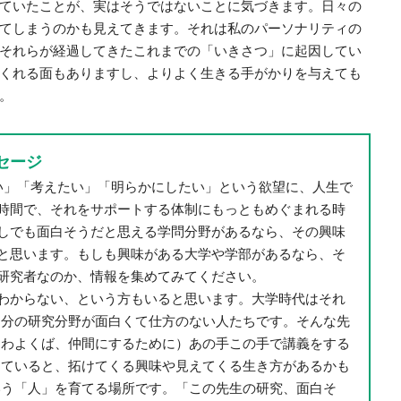
ていたことが、実はそうではないことに気づきます。日々の
てしまうのかも見えてきます。それは私のパーソナリティの
それらが経過してきたこれまでの「いきさつ」に起因してい
くれる面もありますし、よりよく生きる手がかりを与えても
。
セージ
い」「考えたい」「明らかにしたい」という欲望に、人生で
時間で、それをサポートする体制にもっともめぐまれる時
しでも面白そうだと思える学問分野があるなら、その興味
と思います。もしも興味がある大学や学部があるなら、そ
研究者なのか、情報を集めてみてください。
わからない、という方もいると思います。大学時代はそれ
自分の研究分野が面白くて仕方のない人たちです。そんな先
あわよくば、仲間にするために）あの手この手で講義をする
けていると、拓けてくる興味や見えてくる生き方があるかも
いう「人」を育てる場所です。「この先生の研究、面白そ