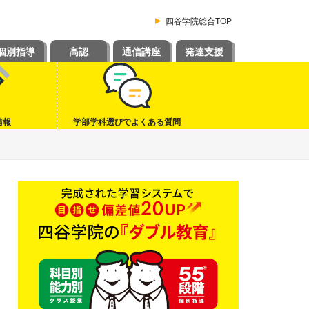
四谷学院総合TOP
個別指導
高認
通信講座
発達支援
情報
学部学科選びでよくある質問