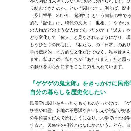
私の関心は大きくふたつの系統に分けられます。ひ
り結んできたのか、という関心です。例えば、歴史
（及川祥平、2017年、勉誠社）という書籍の中
的な「記憶」は、時代の文脈（「世相」）やそれを
の人物がどのような人物であったのか（「過去」や
どう変化して「偉人」と見なされるようになり、現
もうひとつの関心は、「私たち」の「日常」のあり
学は伝統的・地方的な文化だけでなく、私や皆さん
ます。私はこの、私たちが「あたりまえ」だと思っ
の脈絡を明らかにすることに力を入れています。
『ゲゲゲの鬼太郎』をきっかけに民俗
自分の暮らしを歴史化したい
民俗学に関心をもったそもそものきっかけは、『ゲ
妖怪や幽霊、各地の不思議な言い伝えや説話が好き
の学術書を好んで読むようになり、大学では民俗学
すると、民俗学の根幹とはなにかということを、自