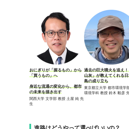
おにぎりが「握るもの」から
過去の巨大噴火を追え！
「買うもの」へ
山灰」が教えてくれる日
島の成り立ち
身近な流通の変化から、都市
東京都立大学 都市環境学部
の未来を描き出す
環境学科 教授 鈴木 毅彦 
関西大学 文学部 教授 土屋 純 先
生
進路はどうやって選べばいいの？