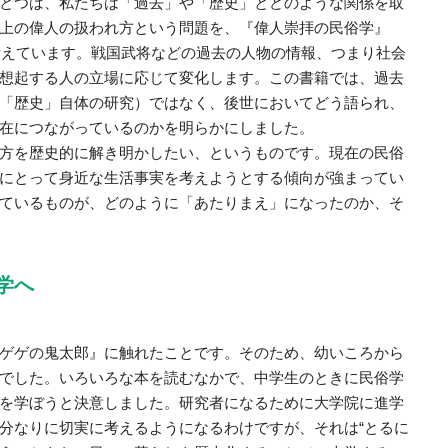
とつは、私たちは「過去」や「歴史」とどのような関係を取
上の偉人の扱われ方という問題を、『偉人崇拝の民俗学』
で考えています。戦国武将などの過去の人物の情報、つまり社会
想起する人の立場に応じて変化します。この書籍では、過去
「歴史」自体の研究）ではなく、後世においてどう語られ、
在につながっているのかを明らかにしました。
方を歴史的に解き明かしたい、というものです。現在の民俗
にとって身近な生活事実を考えようとする傾向が強まってい
ているものが、どのように「あたりまえ」になったのか、そ
学へ
ゲゲの鬼太郎』に触れたことです。そのため、幼いころから
でした。いろいろな本を読むなかで、中学生のときに民俗学
を学ぼうと決意しました。研究者になるために大学院に進学
分なりに切実に考えるようになるわけですが、それは“とるに