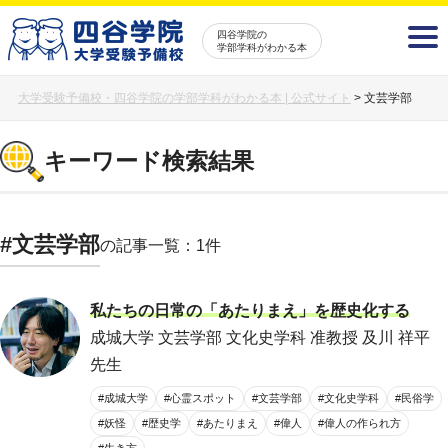
四谷学院の
学部学科がわかる本
大学受験予備校・四谷学院の学部学科がわかる本 | 公式サイト
>
文芸学部
キーワード検索結果
#文芸学部
の記事一覧：1件
私たちの日常の「あたりまえ」を歴史化する
成城大学 文芸学部 文化史学科 准教授 及川 祥平
先生
#成城大学
#心霊スポット
#文芸学部
#文化史学科
#民俗学
#妖怪
#歴史学
#あたりまえ
#偉人
#偉人の作られ方