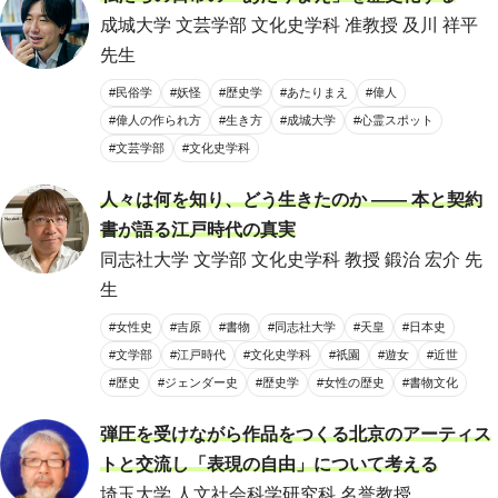
成城大学 文芸学部 文化史学科 准教授 及川 祥平
先生
#民俗学
#妖怪
#歴史学
#あたりまえ
#偉人
#偉人の作られ方
#生き方
#成城大学
#心霊スポット
#文芸学部
#文化史学科
人々は何を知り、どう生きたのか ―― 本と契約
書が語る江戸時代の真実
同志社大学 文学部 文化史学科 教授 鍛治 宏介 先
生
#女性史
#吉原
#書物
#同志社大学
#天皇
#日本史
#文学部
#江戸時代
#文化史学科
#祇園
#遊女
#近世
#歴史
#ジェンダー史
#歴史学
#女性の歴史
#書物文化
弾圧を受けながら作品をつくる北京のアーティス
トと交流し「表現の自由」について考える
埼玉大学 人文社会科学研究科 名誉教授