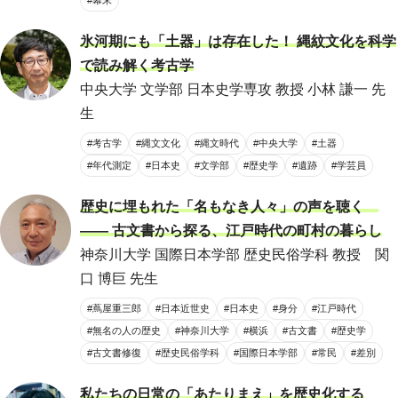
#幕末
氷河期にも「土器」は存在した！ 縄紋文化を科学
で読み解く考古学
中央大学 文学部 日本史学専攻 教授 小林 謙一 先
生
#考古学
#縄文文化
#縄文時代
#中央大学
#土器
#年代測定
#日本史
#文学部
#歴史学
#遺跡
#学芸員
歴史に埋もれた「名もなき人々」の声を聴く
―― 古文書から探る、江戸時代の町村の暮らし
神奈川大学 国際日本学部 歴史民俗学科 教授 関
口 博巨 先生
#蔦屋重三郎
#日本近世史
#日本史
#身分
#江戸時代
#無名の人の歴史
#神奈川大学
#横浜
#古文書
#歴史学
#古文書修復
#歴史民俗学科
#国際日本学部
#常民
#差別
私たちの日常の「あたりまえ」を歴史化する