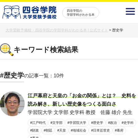
四谷学院の
学部学科がわかる本
大学受験予備校・四谷学院の学部学科がわかる本 | 公式サイト
>
歴史学
キーワード検索結果
#歴史学
の記事一覧：10件
江戸幕府と天皇の「お金の関係」とは？ 史料を
読み解き、新しい歴史像をつくる面白さ
学習院大学 文学部 史学科 教授 佐藤 雄介 先生
#江戸時代
#文学部
#学習院大学
#歴史学
#政治
#史学科
#財政
#朝廷
#天皇
#地域社会
#日本近世史
#幕府