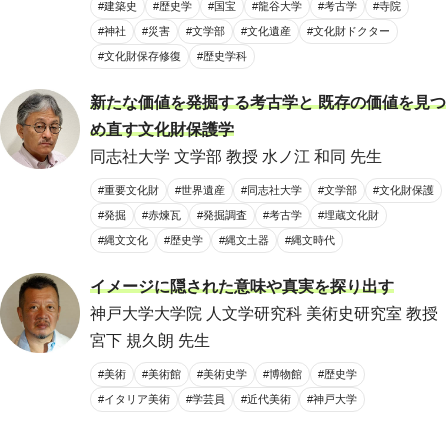
#建築史
#歴史学
#国宝
#龍谷大学
#考古学
#寺院
#神社
#災害
#文学部
#文化遺産
#文化財ドクター
#文化財保存修復
#歴史学科
新たな価値を発掘する考古学と 既存の価値を見つ
め直す文化財保護学
同志社大学 文学部 教授 水ノ江 和同 先生
#重要文化財
#世界遺産
#同志社大学
#文学部
#文化財保護
#発掘
#赤煉瓦
#発掘調査
#考古学
#埋蔵文化財
#縄文文化
#歴史学
#縄文土器
#縄文時代
イメージに隠された意味や真実を探り出す
神戸大学大学院 人文学研究科 美術史研究室 教授
宮下 規久朗 先生
#美術
#美術館
#美術史学
#博物館
#歴史学
#イタリア美術
#学芸員
#近代美術
#神戸大学