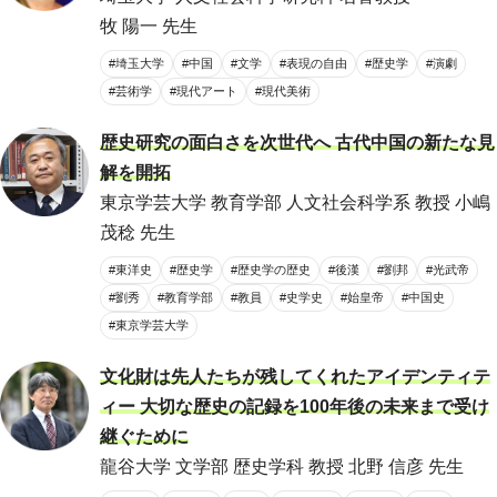
牧 陽一 先生
#埼玉大学
#中国
#文学
#表現の自由
#歴史学
#演劇
#芸術学
#現代アート
#現代美術
歴史研究の面白さを次世代へ 古代中国の新たな見
解を開拓
東京学芸大学 教育学部 人文社会科学系 教授 小嶋
茂稔 先生
#東洋史
#歴史学
#歴史学の歴史
#後漢
#劉邦
#光武帝
#劉秀
#教育学部
#教員
#史学史
#始皇帝
#中国史
#東京学芸大学
文化財は先人たちが残してくれたアイデンティテ
ィー 大切な歴史の記録を100年後の未来まで受け
継ぐために
龍谷大学 文学部 歴史学科 教授 北野 信彦 先生