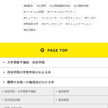
#情報学
#心理学
#人間情報科学科
#人間科学部
#バーチャル空間
#バーチャルリアリティ
#ヒューマン・コンピュータ・インタラクション
#アバター
#早稲田大学
#カウンセリング
#コミュニケーション
#自己開示
大学受験予備校・四谷学院
四谷学院の学部学科がわかる本
難関大合格への勉強法がわかる本
四谷学院 - 大学受験予備校
個別指導
高卒認定試験
通信講座