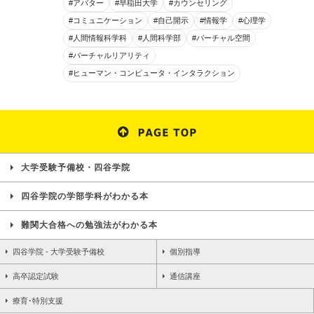
#アバター
#早稲田大学
#カウンセリング
#コミュニケーション
#自己開示
#情報学
#心理学
#人間情報科学科
#人間科学部
#バーチャル空間
#バーチャルリアリティ
#ヒューマン・コンピュータ・インタラクション
大学受験予備校・四谷学院
四谷学院の学部学科がわかる本
難関大合格への勉強法がわかる本
四谷学院 - 大学受験予備校
個別指導
高卒認定試験
通信講座
療育･特別支援