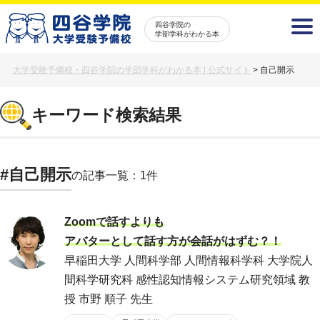
四谷学院の
学部学科がわかる本
大学受験予備校・四谷学院の学部学科がわかる本 | 公式サイト
>
自己開示
キーワード検索結果
#自己開示
の記事一覧：1件
Zoomで話すよりも
アバターとして話す方が会話がはずむ？！
早稲田大学 人間科学部 人間情報科学科 大学院人
間科学研究科 感性認知情報システム研究領域 教
授 市野 順子 先生