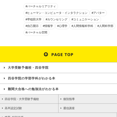
#バーチャルリアリティ
#ヒューマン・コンピュータ・インタラクション
#アバター
#早稲田大学
#カウンセリング
#コミュニケーション
#自己開示
#情報学
#心理学
#人間情報科学科
#人間科学部
#バーチャル空間
大学受験予備校・四谷学院
四谷学院の学部学科がわかる本
難関大合格への勉強法がわかる本
四谷学院 - 大学受験予備校
個別指導
高卒認定試験
通信講座