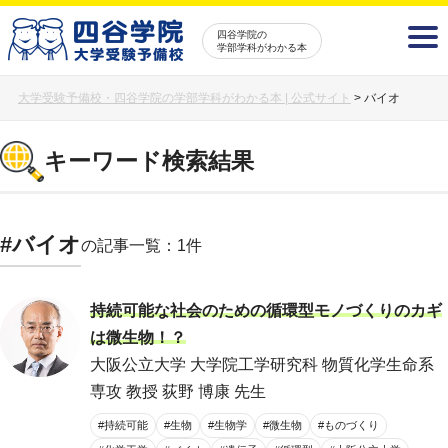
四谷学院の
学部学科がわかる本
大学受験予備校・四谷学院の学部学科がわかる本 | 公式サイト
>
バイオ
キーワード検索結果
#バイオ
の記事一覧：1件
持続可能な社会のための循環型モノづくりのカギ
は微生物！？
大阪公立大学 大学院工学研究科 物質化学生命系
専攻 教授 荻野 博康 先生
#持続可能
#生物
#生物学
#微生物
#ものづくり