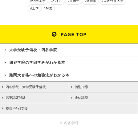
#化学工学
#バイオ
#遺伝子
#循環型
#大阪公立大学
#工学
#酵素
大学受験予備校・四谷学院
四谷学院の学部学科がわかる本
難関大合格への勉強法がわかる本
四谷学院 - 大学受験予備校
個別指導
高卒認定試験
通信講座
療育･特別支援
© 四谷学院