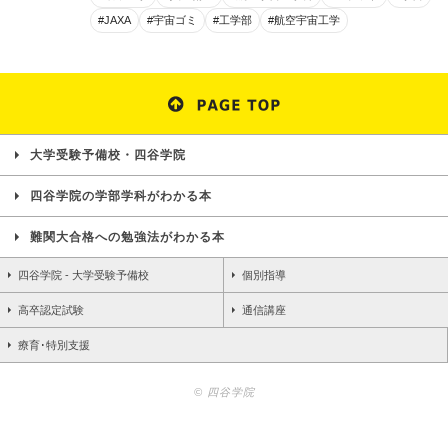
#JAXA
#宇宙ゴミ
#工学部
#航空宇宙工学
大学受験予備校・四谷学院
四谷学院の学部学科がわかる本
難関大合格への勉強法がわかる本
四谷学院 - 大学受験予備校
個別指導
高卒認定試験
通信講座
療育･特別支援
© 四谷学院