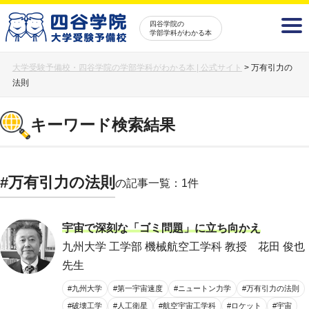
四谷学院の
学部学科がわかる本
大学受験予備校・四谷学院の学部学科がわかる本 | 公式サイト
>
万有引力の
法則
キーワード検索結果
#万有引力の法則
の記事一覧：1件
宇宙で深刻な「ゴミ問題」に立ち向かえ
九州大学 工学部 機械航空工学科 教授 花田 俊也
先生
#九州大学
#第一宇宙速度
#ニュートン力学
#万有引力の法則
#破壊工学
#人工衛星
#航空宇宙工学科
#ロケット
#宇宙