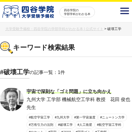
四谷学院の
学部学科がわかる本
大学受験予備校・四谷学院の学部学科がわかる本 | 公式サイト
>
破壊工学
キーワード検索結果
#破壊工学
の記事一覧：1件
宇宙で深刻な「ゴミ問題」に立ち向かえ
九州大学 工学部 機械航空工学科 教授 花田 俊也
先生
#航空宇宙工学
#九州大学
#第一宇宙速度
#ニュートン力学
#万有引力の法則
#破壊工学
#人工衛星
#航空宇宙工学科