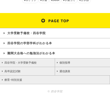
#ロケット
#宇宙
#JAXA
#宇宙ゴミ
#工学部
大学受験予備校・四谷学院
四谷学院の学部学科がわかる本
難関大合格への勉強法がわかる本
四谷学院 - 大学受験予備校
個別指導
高卒認定試験
通信講座
療育･特別支援
© 四谷学院