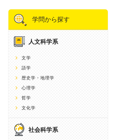
学問から探す
人文科学系
文学
語学
歴史学・地理学
心理学
哲学
文化学
社会科学系