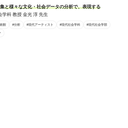
集と様々な文化・社会データの分析で、表現する
学科 教授 金光 淳 先生
美術館
#分析
#現代アーティスト
#現代社会学科
#現代社会学部
ク