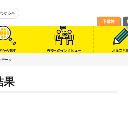
わかる本
予備校
問から探す
教授へのインタビュー
お役立ち
>
データ
結果