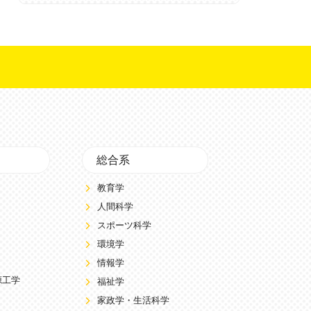
総合系
教育学
人間科学
スポーツ科学
環境学
情報学
源工学
福祉学
家政学・生活科学