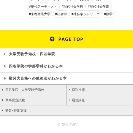
#現代アーティスト
#現代社会学科
#現代社会学部
#京都産業大学
#社会学
#社会ネットワーク
#数学
大学受験予備校・四谷学院
四谷学院の学部学科がわかる本
難関大合格への勉強法がわかる本
四谷学院 - 大学受験予備校
個別指導
高卒認定試験
通信講座
療育･特別支援
© 四谷学院