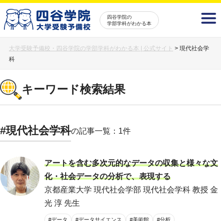
四谷学院の
学部学科がわかる本
大学受験予備校・四谷学院の学部学科がわかる本 | 公式サイト
>
現代社会学
科
キーワード検索結果
#現代社会学科
の記事一覧：1件
アートを含む多次元的なデータの収集と様々な文
化・社会データの分析で、表現する
京都産業大学 現代社会学部 現代社会学科 教授 金
光 淳 先生
#データ
#データサイエンス
#美術館
#分析