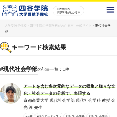
四谷学院の
学部学科がわかる本
大学受験予備校・四谷学院の学部学科がわかる本 | 公式サイト
>
現代社会学
部
キーワード検索結果
#現代社会学部
の記事一覧：1件
アートを含む多次元的なデータの収集と様々な文
化・社会データの分析で、表現する
京都産業大学 現代社会学部 現代社会学科 教授 金
光 淳 先生
#分析
#現代アーティスト
#現代社会学科
#現代社会学部