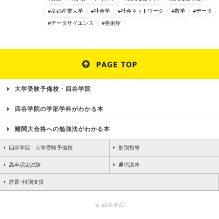
#京都産業大学
#社会学
#社会ネットワーク
#数学
#データ
#データサイエンス
#美術館
大学受験予備校・四谷学院
四谷学院の学部学科がわかる本
難関大合格への勉強法がわかる本
四谷学院 - 大学受験予備校
個別指導
高卒認定試験
通信講座
療育･特別支援
© 四谷学院