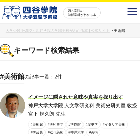
四谷学院の
学部学科がわかる本
大学受験予備校・四谷学院の学部学科がわかる本 | 公式サイト
>
美術館
キーワード検索結果
#美術館
の記事一覧：2件
イメージに隠された意味や真実を探り出す
神戸大学大学院 人文学研究科 美術史研究室 教授
宮下 規久朗 先生
#美術館
#美術史学
#博物館
#歴史学
#イタリア美術
#学芸員
#近代美術
#神戸大学
#美術