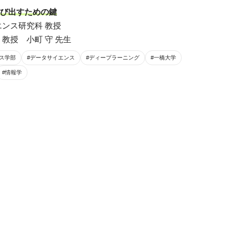
飛び出すための鍵
ンス研究科 教授
教授 小町 守 先生
ス学部
#データサイエンス
#ディープラーニング
#一橋大学
#情報学