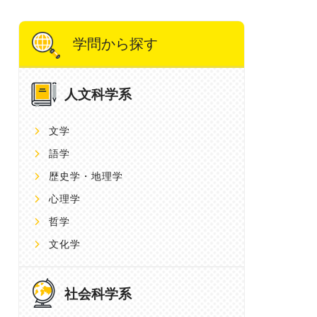
学問から探す
人文科学系
文学
語学
歴史学・地理学
心理学
哲学
文化学
社会科学系