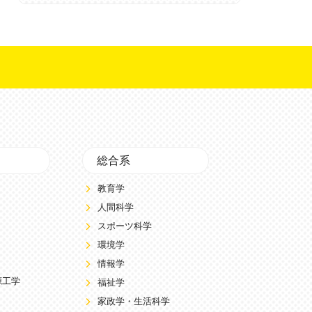
総合系
教育学
人間科学
スポーツ科学
環境学
情報学
源工学
福祉学
家政学・生活科学