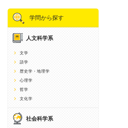
学問から探す
人文科学系
文学
語学
歴史学・地理学
心理学
哲学
文化学
社会科学系