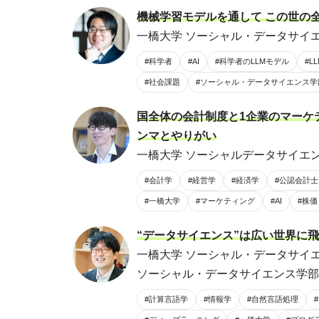
機械学習モデルを通して この世の
一橋大学 ソーシャル・データサイエ
#科学者
#AI
#科学者のLLMモデル
#L
#社会課題
#ソーシャル・データサイエンス学
国全体の会計制度と1企業のマーケ
ンマとやりがい
一橋大学 ソーシャルデータサイエンス
#会計学
#経営学
#経済学
#公認会計士
#一橋大学
#マーケティング
#AI
#株価
“データサイエンス”は広い世界に
一橋大学 ソーシャル・データサイエ
ソーシャル・データサイエンス学部 
#計算言語学
#情報学
#自然言語処理