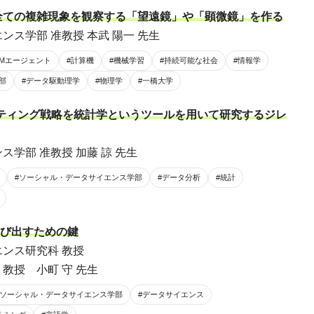
全ての複雑現象を観察する「望遠鏡」や「顕微鏡」を作る
ンス学部 准教授 本武 陽一 先生
LMエージェント
#計算機
#機械学習
#持続可能な社会
#情報学
部
#データ駆動理学
#物理学
#一橋大学
ティング戦略を統計学というツールを用いて研究するジレ
学部 准教授 加藤 諒 先生
#ソーシャル・データサイエンス学部
#データ分析
#統計
飛び出すための鍵
ンス研究科 教授
教授 小町 守 先生
#ソーシャル・データサイエンス学部
#データサイエンス