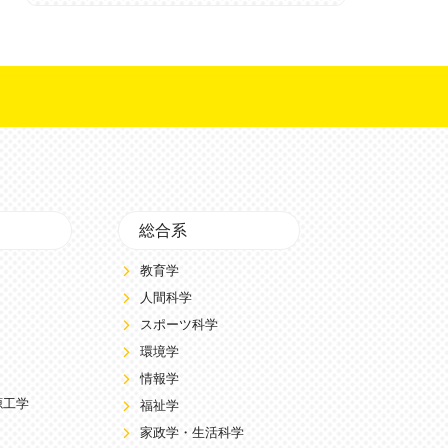
総合系
教育学
人間科学
スポーツ科学
環境学
情報学
源工学
福祉学
家政学・生活科学