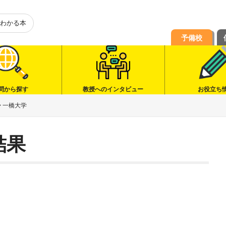
わかる本
予備校
問から探す
教授へのインタビュー
お役立ち
>
一橋大学
結果