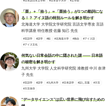
#日本語日本文学科
#日本女子大学
#文学部
「栗」＋「拾う」＝「栗拾う」が1つの動詞にな
る！？ アイヌ語の特別ルールを解き明かす
北海道大学 大学院文学研究院 言語文学専攻 言語
科学講座 特任教授 佐藤 知己 先生
#言語学
#語学
#鮭
#北海道大学
#抱合
#アイヌ語
#アイヌ文化
何気ない日常会話の中に隠された謎 ―― 日本語
の秘密を解き明かす
九州大学 大学院 人文科学研究院 准教授 中川 奈津
子 先生
#言語学
#語学
#九州大学
#日本語学
#話し言葉
#方言
#方言保存
“データサイエンス”は広い世界に飛び出すための
鍵