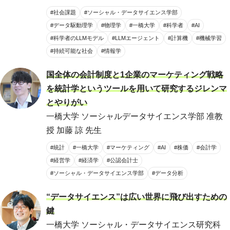
#社会課題
#ソーシャル・データサイエンス学部
#データ駆動理学
#物理学
#一橋大学
#科学者
#AI
#科学者のLLMモデル
#LLMエージェント
#計算機
#機械学習
#持続可能な社会
#情報学
国全体の会計制度と1企業のマーケティング戦略
を統計学というツールを用いて研究するジレンマ
とやりがい
一橋大学 ソーシャルデータサイエンス学部 准教
授 加藤 諒 先生
#統計
#一橋大学
#マーケティング
#AI
#株価
#会計学
#経営学
#経済学
#公認会計士
#ソーシャル・データサイエンス学部
#データ分析
“データサイエンス”は広い世界に飛び出すための
鍵
一橋大学 ソーシャル・データサイエンス研究科