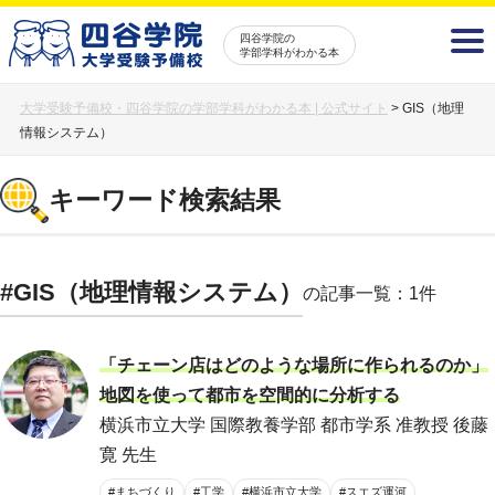
四谷学院の
学部学科がわかる本
大学受験予備校・四谷学院の学部学科がわかる本 | 公式サイト
>
GIS（地理
情報システム）
キーワード検索結果
#GIS（地理情報システム）
の記事一覧：1件
「チェーン店はどのような場所に作られるのか」
地図を使って都市を空間的に分析する
横浜市立大学 国際教養学部 都市学系 准教授 後藤
寛 先生
#まちづくり
#工学
#横浜市立大学
#スエズ運河