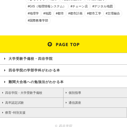
#GIS（地理情報システム）
#チェーン店
#デジタル地図
#地理学
#地図
#都市
#都市計画
#都市工学
#文理融合
#国際教養学部
大学受験予備校・四谷学院
四谷学院の学部学科がわかる本
難関大合格への勉強法がわかる本
四谷学院 - 大学受験予備校
個別指導
高卒認定試験
通信講座
療育･特別支援
© 四谷学院