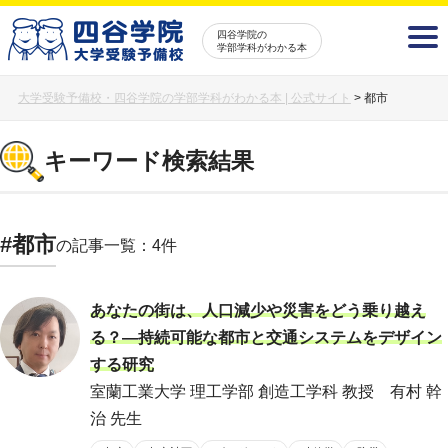
四谷学院の
学部学科がわかる本
大学受験予備校・四谷学院の学部学科がわかる本 | 公式サイト
>
都市
キーワード検索結果
#都市
の記事一覧：4件
あなたの街は、人口減少や災害をどう乗り越え
る？―持続可能な都市と交通システムをデザイン
する研究
室蘭工業大学 理工学部 創造工学科 教授 有村 幹
治 先生