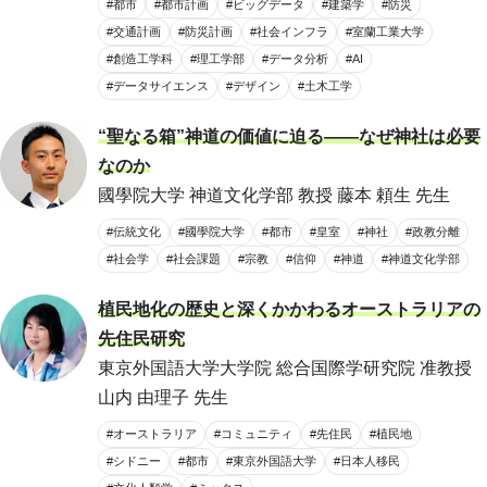
#都市
#都市計画
#ビッグデータ
#建築学
#防災
#交通計画
#防災計画
#社会インフラ
#室蘭工業大学
#創造工学科
#理工学部
#データ分析
#AI
#データサイエンス
#デザイン
#土木工学
“聖なる箱”神道の価値に迫る――なぜ神社は必要
なのか
國學院大学 神道文化学部 教授 藤本 頼生 先生
#伝統文化
#國學院大学
#都市
#皇室
#神社
#政教分離
#社会学
#社会課題
#宗教
#信仰
#神道
#神道文化学部
植民地化の歴史と深くかかわるオーストラリアの
先住民研究
東京外国語大学大学院 総合国際学研究院 准教授
山内 由理子 先生
#オーストラリア
#コミュニティ
#先住民
#植民地
#シドニー
#都市
#東京外国語大学
#日本人移民