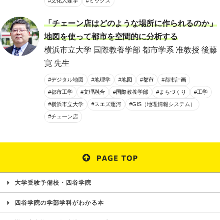
#文化人類学
#ミックス
「チェーン店はどのような場所に作られるのか」
地図を使って都市を空間的に分析する
横浜市立大学 国際教養学部 都市学系 准教授 後藤
寛 先生
#デジタル地図
#地理学
#地図
#都市
#都市計画
#都市工学
#文理融合
#国際教養学部
#まちづくり
#工学
#横浜市立大学
#スエズ運河
#GIS（地理情報システム）
#チェーン店
大学受験予備校・四谷学院
四谷学院の学部学科がわかる本