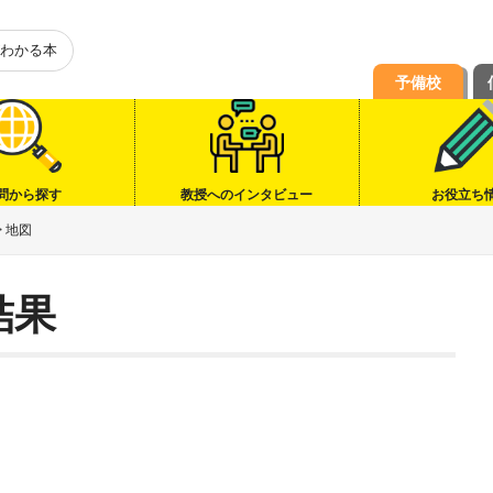
わかる本
予備校
問から探す
教授へのインタビュー
お役立ち
>
地図
結果