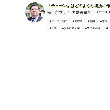
「チェーン店はどのような場所に作
横浜市立大学 国際教養学部 都市学系
#デジタル地図
#地理学
#地図
#都市
#工学
#横浜市立大学
#スエズ運河
#