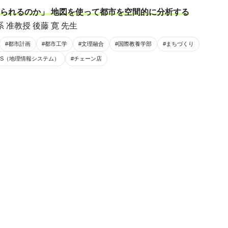
られるのか」 地図を使って都市を空間的に分析する
 准教授 後藤 寛 先生
#都市計画
#都市工学
#文理融合
#国際教養学部
#まちづくり
GIS（地理情報システム）
#チェーン店