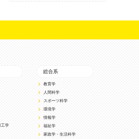
総合系
教育学
人間科学
スポーツ科学
環境学
情報学
源工学
福祉学
家政学・生活科学