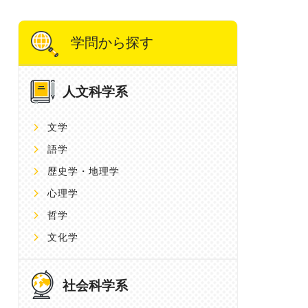
学問から探す
人文科学系
文学
語学
歴史学・地理学
心理学
哲学
文化学
社会科学系