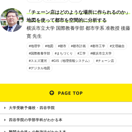
「チェーン店はどのような場所に作られるのか」
地図を使って都市を空間的に分析する
横浜市立大学 国際教養学部 都市学系 准教授 後藤
寛 先生
#地理学
#地図
#都市
#都市計画
#都市工学
#文理融合
#国際教養学部
#まちづくり
#工学
#横浜市立大学
#スエズ運河
#GIS（地理情報システム）
#チェーン店
#デジタル地図
大学受験予備校・四谷学院
四谷学院の学部学科がわかる本