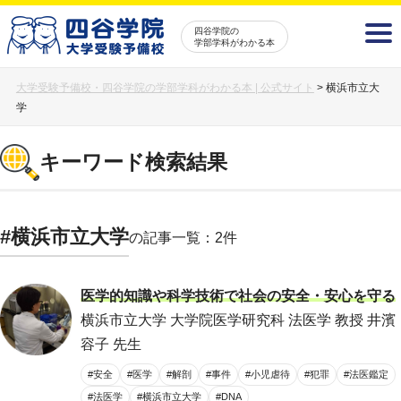
四谷学院の
学部学科がわかる本
大学受験予備校・四谷学院の学部学科がわかる本 | 公式サイト
>
横浜市立大
学
キーワード検索結果
#横浜市立大学
の記事一覧：2件
医学的知識や科学技術で社会の安全・安心を守る
横浜市立大学 大学院医学研究科 法医学 教授 井濱
容子 先生
#安全
#医学
#解剖
#事件
#小児虐待
#犯罪
#法医鑑定
#法医学
#横浜市立大学
#DNA