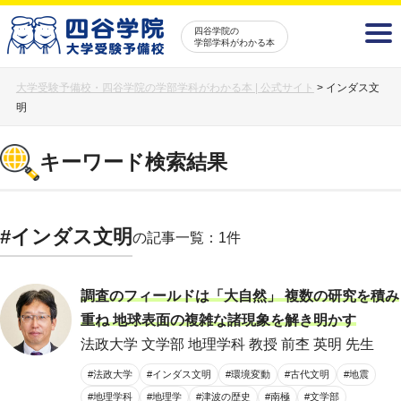
四谷学院の
学部学科がわかる本
大学受験予備校・四谷学院の学部学科がわかる本 | 公式サイト
>
インダス文
明
キーワード検索結果
#インダス文明
の記事一覧：1件
調査のフィールドは「大自然」 複数の研究を積み
重ね 地球表面の複雑な諸現象を解き明かす
法政大学 文学部 地理学科 教授 前杢 英明 先生
#法政大学
#インダス文明
#環境変動
#古代文明
#地震
#地理学科
#地理学
#津波の歴史
#南極
#文学部