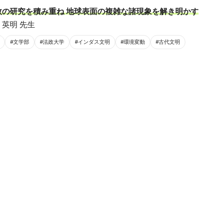
数の研究を積み重ね 地球表面の複雑な諸現象を解き明かす
 英明 先生
#文学部
#法政大学
#インダス文明
#環境変動
#古代文明