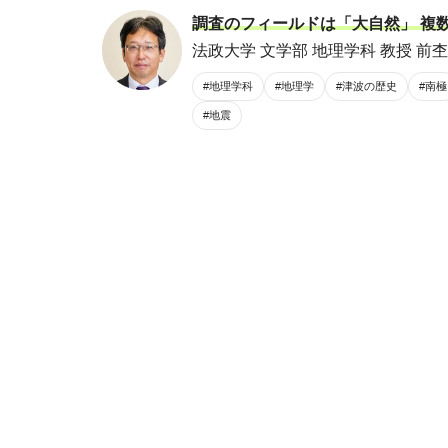
調査のフィールドは「大自然」 複
法政大学 文学部 地理学科 教授 前杢
#地理学科
#地理学
#津波の歴史
#南極
#地震