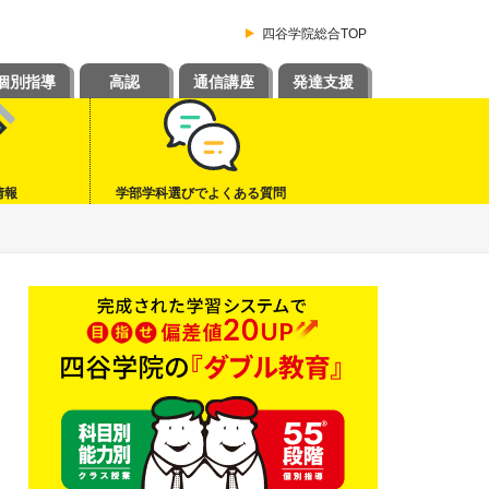
四谷学院総合TOP
個別指導
高認
通信講座
発達支援
情報
学部学科選びでよくある質問