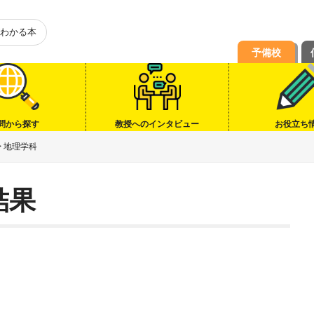
わかる本
予備校
問から探す
教授へのインタビュー
お役立ち
>
地理学科
結果