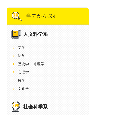
学問から探す
人文科学系
文学
語学
歴史学・地理学
心理学
哲学
文化学
社会科学系