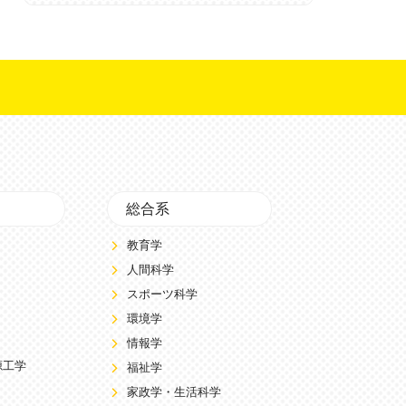
総合系
教育学
人間科学
スポーツ科学
環境学
情報学
源工学
福祉学
家政学・生活科学