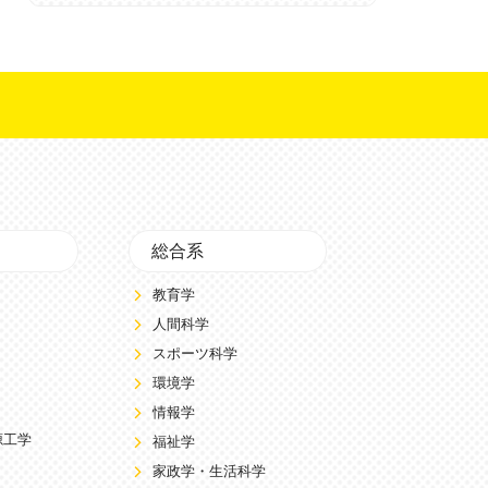
総合系
教育学
人間科学
スポーツ科学
環境学
情報学
源工学
福祉学
家政学・生活科学