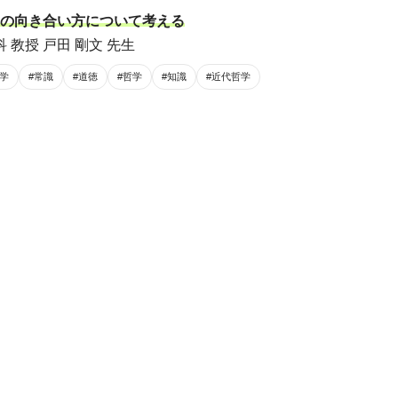
の向き合い方について考える
 教授 戸田 剛文 先生
学
#常識
#道徳
#哲学
#知識
#近代哲学