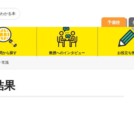
わかる本
予備校
問から探す
教授へのインタビュー
お役立ち
>
常識
結果