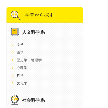
学問から探す
人文科学系
文学
語学
歴史学・地理学
心理学
哲学
文化学
社会科学系