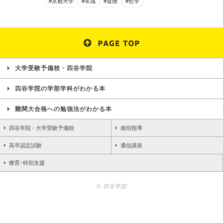
#京都大学
#常識
#道徳
#哲学
大学受験予備校・四谷学院
四谷学院の学部学科がわかる本
難関大合格への勉強法がわかる本
四谷学院 - 大学受験予備校
個別指導
高卒認定試験
通信講座
療育･特別支援
© 四谷学院