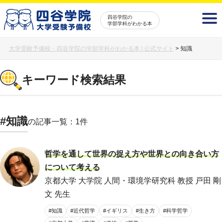
四谷学院の
学部学科がわかる本
大学受験予備校・四谷学院の学部学科がわかる本 | 公式サイト
>
知識
キーワード検索結果
#知識
の記事一覧：1件
哲学を通して世界の捉え方や世界との向き合い方
について考える
京都大学 大学院 人間・環境学研究科 教授 戸田 剛
文 先生
#知識
#近代哲学
#イギリス
#生き方
#科学哲学