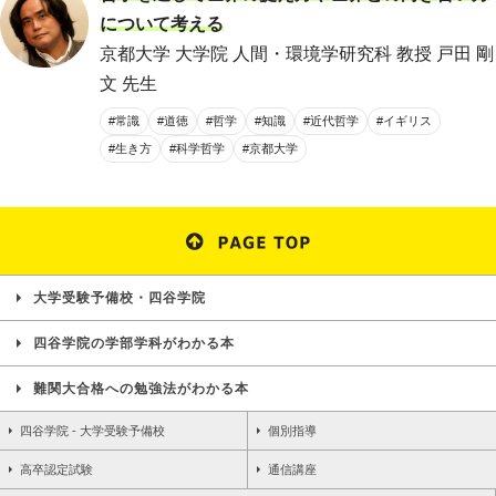
について考える
京都大学 大学院 人間・環境学研究科 教授 戸田 剛
文 先生
#常識
#道徳
#哲学
#知識
#近代哲学
#イギリス
#生き方
#科学哲学
#京都大学
大学受験予備校・四谷学院
四谷学院の学部学科がわかる本
難関大合格への勉強法がわかる本
四谷学院 - 大学受験予備校
個別指導
高卒認定試験
通信講座