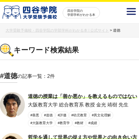
四谷学院の
学部学科がわかる本
大学受験予備校・四谷学院の学部学科がわかる本 | 公式サイト
>
道徳
キーワード検索結果
#道徳
の記事一覧：2件
道徳の授業は「善か悪か」を教えるものではない
大阪教育大学 総合教育系 教授 金光 靖樹 先生
#善悪
#道徳
#評価
#幼児教育
#異文化理解
#大阪教育大学
#教育学
#教材
#成績
哲学を通して世界の捉え方や世界との向き合い方