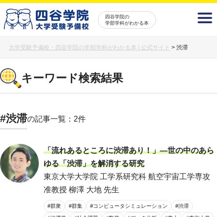
四谷学院の
学部学科がわかる本
大学受験予備校・四谷学院の学部学科がわかる本 | 公式サイト
>
渋滞
キーワード検索結果
#渋滞
の記事一覧：2件
「流れあるところに渋滞あり！」―世の中のあら
ゆる「渋滞」を解消する研究
東京大学大学院 工学系研究科 航空宇宙工学専攻
准教授 柳澤 大地 先生
#群衆
#群集
#コンピュータシミュレーション
#渋滞