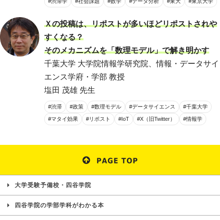
#渋滞学
#社会課題
#数学
#データ分析
#東大
#東京大学
Ｘの投稿は、リポストが多いほどリポストされや
すくなる？
そのメカニズムを「数理モデル」で解き明かす
千葉大学 大学院情報学研究院、情報・データサイ
エンス学府・学部 教授
塩田 茂雄 先生
#渋滞
#政策
#数理モデル
#データサイエンス
#千葉大学
#マタイ効果
#リポスト
#IoT
#X（旧Twitter）
#情報学
大学受験予備校・四谷学院
四谷学院の学部学科がわかる本