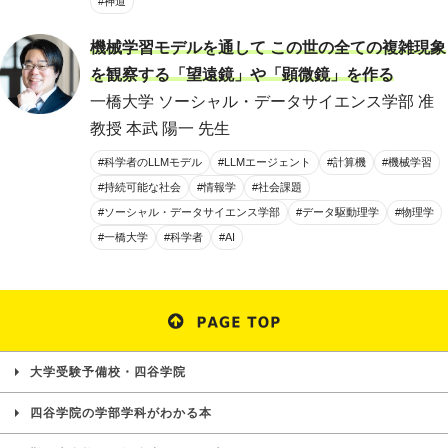
#神道
機械学習モデルを通して この世の全ての複雑現象
を観察する「望遠鏡」や「顕微鏡」を作る
一橋大学 ソーシャル・データサイエンス学部 准
教授 本武 陽一 先生
#科学者のLLMモデル
#LLMエージェント
#計算機
#機械学習
#持続可能な社会
#情報学
#社会課題
#ソーシャル・データサイエンス学部
#データ駆動理学
#物理学
#一橋大学
#科学者
#AI
大学受験予備校・四谷学院
四谷学院の学部学科がわかる本