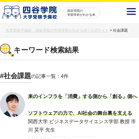
四谷学院の
学部学科がわかる本
大学受験予備校・四谷学院の学部学科がわかる本 | 公式サイト
>
社会課題
キーワード検索結果
#社会課題
の記事一覧：4件
来のインフラを「消費」する側から「創る」側へ
ソフトウェアの力で、AI社会の舞台裏を支える
関西大学 ビジネスデータサイエンス学部 教授 市
川 昊平 先生