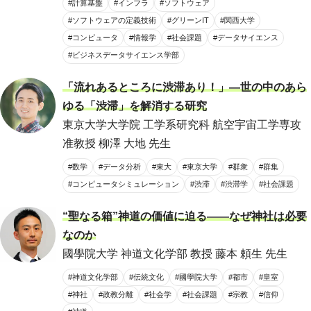
#計算基盤
#インフラ
#ソフトウェア
#ソフトウェアの定義技術
#グリーンIT
#関西大学
#コンピュータ
#情報学
#社会課題
#データサイエンス
#ビジネスデータサイエンス学部
「流れあるところに渋滞あり！」―世の中のあら
ゆる「渋滞」を解消する研究
東京大学大学院 工学系研究科 航空宇宙工学専攻
准教授 柳澤 大地 先生
#数学
#データ分析
#東大
#東京大学
#群衆
#群集
#コンピュータシミュレーション
#渋滞
#渋滞学
#社会課題
“聖なる箱”神道の価値に迫る――なぜ神社は必要
なのか
國學院大学 神道文化学部 教授 藤本 頼生 先生
#神道文化学部
#伝統文化
#國學院大学
#都市
#皇室
#神社
#政教分離
#社会学
#社会課題
#宗教
#信仰