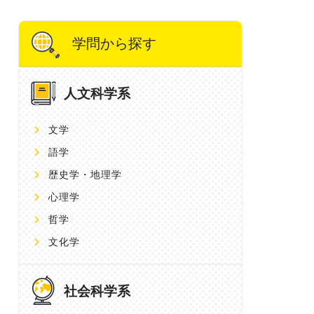
学問から探す
人文科学系
文学
語学
歴史学・地理学
心理学
哲学
文化学
社会科学系