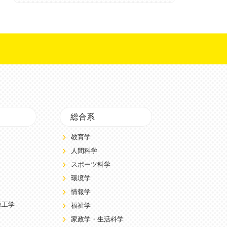
総合系
教育学
人間科学
スポーツ科学
環境学
情報学
源工学
福祉学
家政学・生活科学