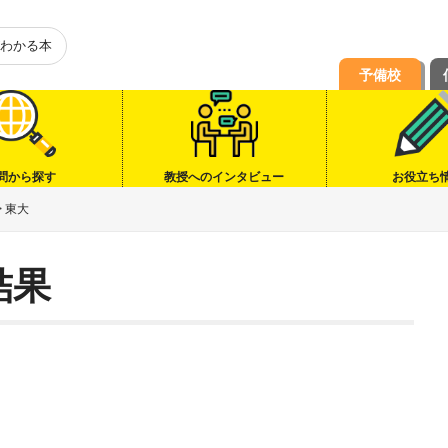
わかる本
予備校
問から探す
教授へのインタビュー
お役立ち
>
東大
結果