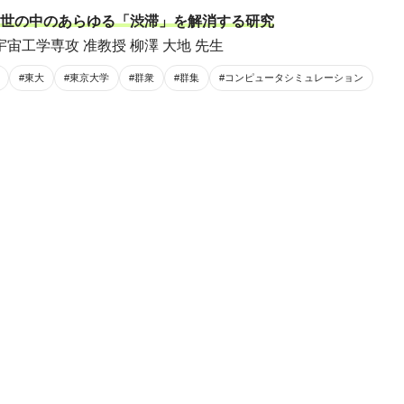
世の中のあらゆる「渋滞」を解消する研究
宙工学専攻 准教授 柳澤 大地 先生
#東大
#東京大学
#群衆
#群集
#コンピュータシミュレーション