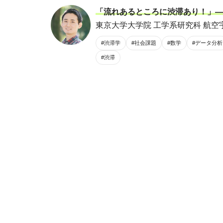
「流れあるところに渋滞あり！」―
東京大学大学院 工学系研究科 航空宇
#渋滞学
#社会課題
#数学
#データ分析
#渋滞