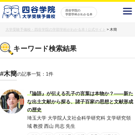
四谷学院の
学部学科がわかる本
大学受験予備校・四谷学院の学部学科がわかる本 | 公式サイト
>
木簡
キーワード検索結果
#木簡
の記事一覧：1件
『論語』が伝える孔子の言葉は本物か？――新た
な出土文献から探る、諸子百家の思想と文献形成
の歴史
埼玉大学 大学院人文社会科学研究科 文学研究領
域 教授 西山 尚志 先生