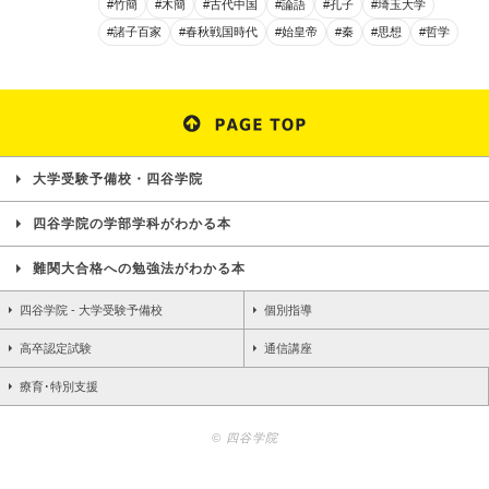
#竹簡
#木簡
#古代中国
#論語
#孔子
#埼玉大学
#諸子百家
#春秋戦国時代
#始皇帝
#秦
#思想
#哲学
大学受験予備校・四谷学院
四谷学院の学部学科がわかる本
難関大合格への勉強法がわかる本
四谷学院 - 大学受験予備校
個別指導
高卒認定試験
通信講座
療育･特別支援
© 四谷学院