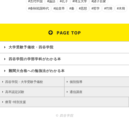
#古代中国
#論語
#孔子
#埼玉大学
#諸子百家
#春秋戦国時代
#始皇帝
#秦
#思想
#哲学
#竹簡
#木簡
大学受験予備校・四谷学院
四谷学院の学部学科がわかる本
難関大合格への勉強法がわかる本
四谷学院 - 大学受験予備校
個別指導
高卒認定試験
通信講座
療育･特別支援
© 四谷学院