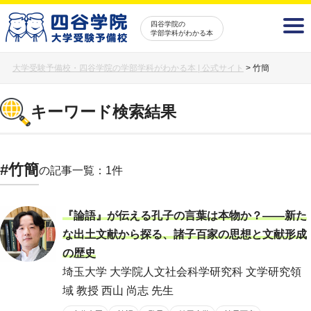
四谷学院の
学部学科がわかる本
大学受験予備校・四谷学院の学部学科がわかる本 | 公式サイト
>
竹簡
キーワード検索結果
#竹簡
の記事一覧：1件
『論語』が伝える孔子の言葉は本物か？――新た
な出土文献から探る、諸子百家の思想と文献形成
の歴史
埼玉大学 大学院人文社会科学研究科 文学研究領
域 教授 西山 尚志 先生