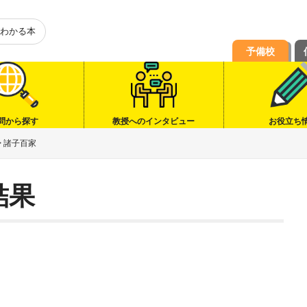
わかる本
予備校
問から探す
教授へのインタビュー
お役立ち
>
諸子百家
結果