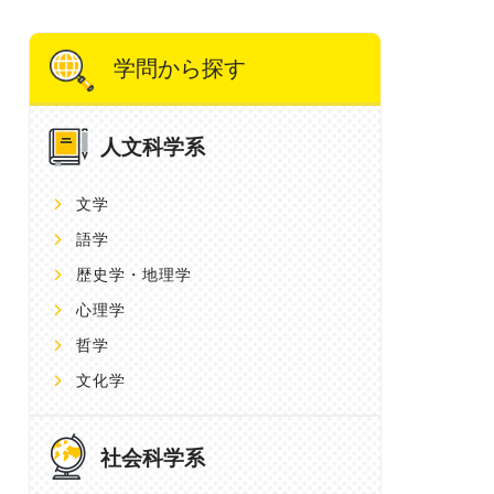
学問から探す
人文科学系
文学
語学
歴史学・地理学
心理学
哲学
文化学
社会科学系