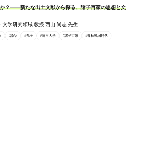
か？――新たな出土文献から探る、諸子百家の思想と文
文学研究領域 教授 西山 尚志 先生
国
#論語
#孔子
#埼玉大学
#諸子百家
#春秋戦国時代