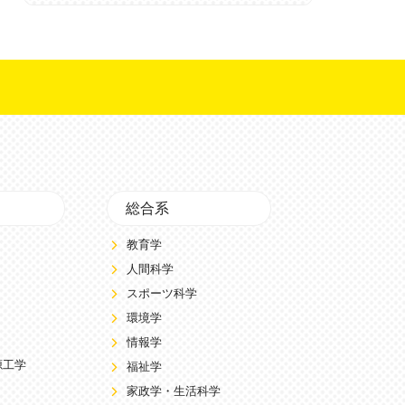
総合系
教育学
人間科学
スポーツ科学
環境学
情報学
源工学
福祉学
家政学・生活科学