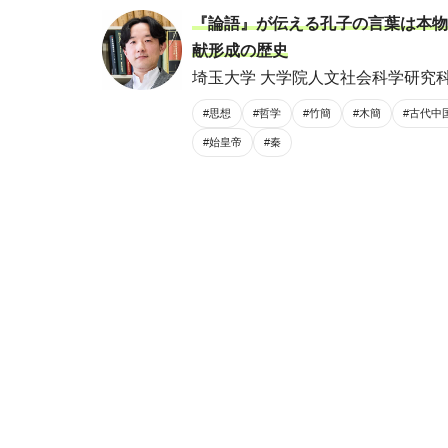
『論語』が伝える孔子の言葉は本物
献形成の歴史
埼玉大学 大学院人文社会科学研究科 
#思想
#哲学
#竹簡
#木簡
#古代中
#始皇帝
#秦