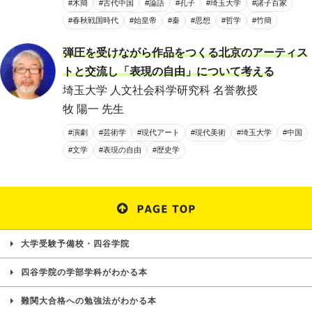
#木簡
#古代中国
#論語
#孔子
#埼玉大学
#諸子百家
#春秋戦国時代
#始皇帝
#秦
#思想
#哲学
#竹簡
弾圧を受けながら作品をつくる北京のアーティス
トと交流し「表現の自由」について考える
埼玉大学 人文社会科学研究科 名誉教授
牧 陽一 先生
#演劇
#芸術学
#現代アート
#現代美術
#埼玉大学
#中国
#文学
#表現の自由
#歴史学
大学受験予備校・四谷学院
四谷学院の学部学科がわかる本
難関大合格への勉強法がわかる本