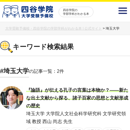
四谷学院の
学部学科がわかる本
大学受験予備校・四谷学院の学部学科がわかる本 | 公式サイト
>
埼玉大学
キーワード検索結果
#埼玉大学
の記事一覧：2件
『論語』が伝える孔子の言葉は本物か？――新た
な出土文献から探る、諸子百家の思想と文献形成
の歴史
埼玉大学 大学院人文社会科学研究科 文学研究領
域 教授 西山 尚志 先生