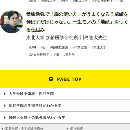
#情報
#情報工学
#数学
#東京大学
#認知神経科学
#脳
受験勉強で「脳の使い方」がうまくなる？成績を
伸ばすだけじゃない。一生モノの「地頭」をつく
る仕組み
東北大学 加齢医学研究所 川島隆太先生
#MRI
#心
#脳機能開発
#作業記憶
#東北大学
#認知神経科学
#脳
#脳科学
大学受験予備校・四谷学院
四谷学院の学部学科がわかる本
難関大合格への勉強法がわかる本
四谷学院 - 大学受験予備校
個別指導