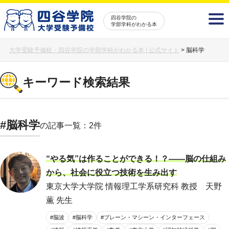
四谷学院の
学部学科がわかる本
大学受験予備校・四谷学院の学部学科がわかる本 | 公式サイト
>
脳科学
キーワード検索結果
#脳科学
の記事一覧：2件
“やる気”は作ることができる！？――脳の仕組み
から、社会に役立つ技術を生み出す
東京大学大学院 情報理工学系研究科 教授 天野
薫 先生
#脳波
#脳科学
#ブレーン・マシーン・インターフェース