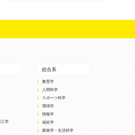
総合系
教育学
人間科学
スポーツ科学
環境学
情報学
源工学
福祉学
家政学・生活科学