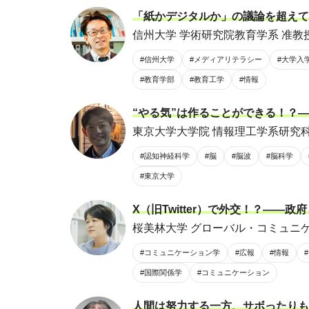
「紙かデジタルか」の議論を超えて
信州大学 学術研究院教育学系 准教授
#信州大学
#メディアリテラシー
#大学入
#教育学部
#教育工学
#情報
“やる気”は作ることができる！？
東京大学大学院 情報理工学系研究科
#認知神経科学
#脳
#脳波
#脳科学
#東京大学
X（旧Twitter）で外交！？―
桜美林大学 グローバル・コミュニケ
#コミュニケーション学
#広報
#情報
#国際関係学
#コミュニケーション
人間は努力する一方、サボったりも