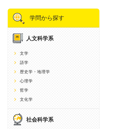
学問から探す
人文科学系
文学
語学
歴史学・地理学
心理学
哲学
文化学
社会科学系