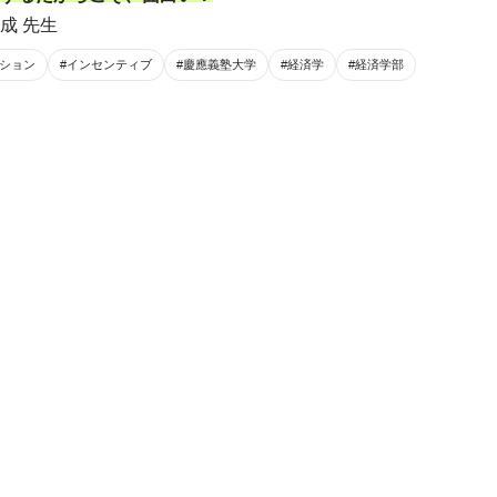
成 先生
ーション
#インセンティブ
#慶應義塾大学
#経済学
#経済学部