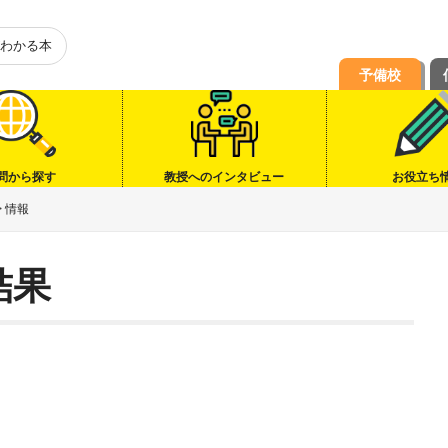
わかる本
予備校
問から探す
教授へのインタビュー
お役立ち
>
情報
結果