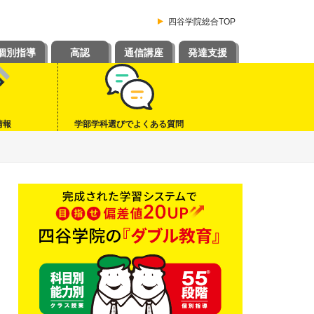
四谷学院総合TOP
個別指導
高認
通信講座
発達支援
情報
学部学科選びでよくある質問