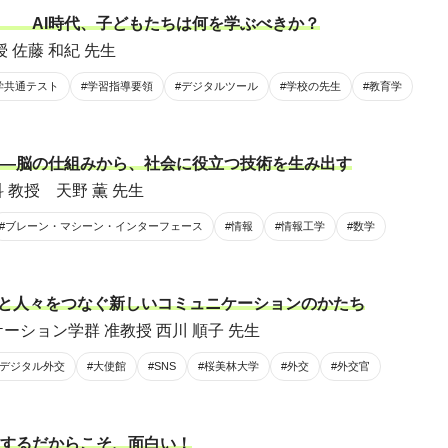
 AI時代、子どもたちは何を学ぶべきか？
 佐藤 和紀 先生
学共通テスト
#学習指導要領
#デジタルツール
#学校の先生
#教育学
――脳の仕組みから、社会に役立つ技術を生み出す
 教授 天野 薫 先生
#ブレーン・マシーン・インターフェース
#情報
#情報工学
#数学
―政府と人々をつなぐ新しいコミュニケーションのかたち
ーション学群 准教授 西川 順子 先生
#デジタル外交
#大使館
#SNS
#桜美林大学
#外交
#外交官
するだからこそ、面白い！