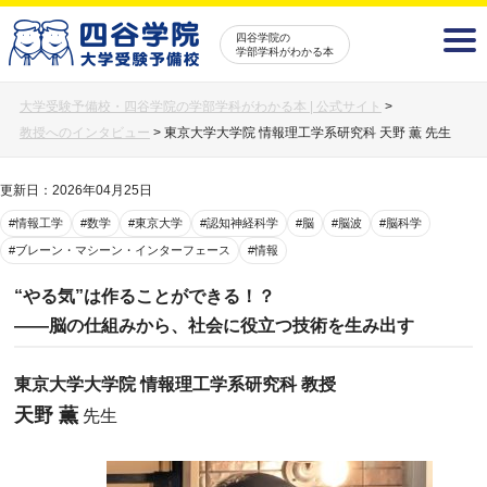
四谷学院の
学部学科がわかる本
大学受験予備校・四谷学院の学部学科がわかる本 | 公式サイト
>
教授へのインタビュー
>
東京大学大学院 情報理工学系研究科 天野 薫 先生
更新日：2026年04月25日
#情報工学
#数学
#東京大学
#認知神経科学
#脳
#脳波
#脳科学
#ブレーン・マシーン・インターフェース
#情報
“やる気”は作ることができる！？
――脳の仕組みから、社会に役立つ技術を生み出す
東京大学大学院 情報理工学系研究科 教授
天野 薫
先生