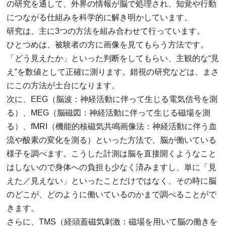
の研究を通して、外界の情報が脳で処理され、知覚や行動
につながる仕組みを科学的に解き明かしています。
研究は、主に3つの方法を組み合わせて行っています。
ひとつめは、被験者の方に画像を見てもらう方法です。
「どう見えたか」といった判断をしてもらい、主観的な“見
え”を数値として正確に測ります。錯視の研究などは、まさ
にこの方法が土台になります。
次に、EEG（脳波：神経活動に伴って生じる電気信号を測
る）、MEG（脳磁図：神経活動に伴って生じる磁場を測
る）、fMRI（機能的核磁気共鳴画像法：神経活動に伴う血
流や酸素の変化を測る）といった方法で、脳が働いている
様子を調べます。こうした計測は脳を直接開くようなこと
はしないので身体への負担も少なく済みますし、単に「見
えた／見えない」といったことだけではなく、その時に脳
のどこが、どのように働いているのかまで調べることがで
きます。
さらに、TMS（経頭蓋磁気刺激：磁場を用いて脳の働きを