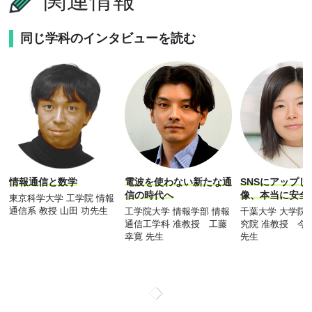
関連情報
同じ学科のインタビューを読む
情報通信と数学
電波を使わない新たな通
SNSにアップ
信の時代へ
像、本当に安全
東京科学大学 工学院 情報
通信系 教授 山田 功先生
工学院大学 情報学部 情報
千葉大学 大学院
通信工学科 准教授 工藤
究院 准教授 今
幸寛 先生
先生