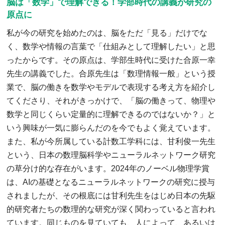
脳は「数学」で理解できる！学部時代の講義が研究の
原点に
私が今の研究を始めたのは、脳をただ「見る」だけでな
く、数学や情報の言葉で「仕組みとして理解したい」と思
ったからです。その原点は、学部生時代に受けた合原一幸
先生の講義でした。合原先生は「数理情報一般」という授
業で、脳の働きを数学やモデルで表現する考え方を紹介し
てくださり、それがきっかけで、「脳の働きって、物理や
数学と同じくらい定量的に理解できるのではないか？」と
いう興味が一気に膨らんだのを今でもよく覚えています。
また、私が今所属している計数工学科には、甘利俊一先生
という、日本の数理脳科学やニューラルネットワーク研究
の草分け的な存在がいます。2024年のノーベル物理学賞
は、AIの基礎となるニューラルネットワークの研究に授与
されましたが、その根底には甘利先生をはじめ日本の先駆
的研究者たちの数理的な研究が深く関わっていると言われ
ています。同じものを見ていても、人によって、あるいは