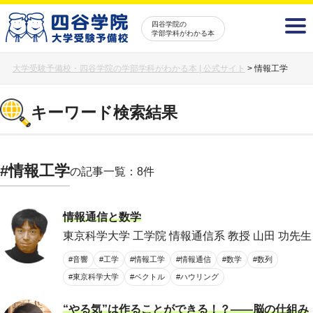
四谷学院の
学部学科がわかる本
大学受験予備校・四谷学院の学部学科がわかる本 | 公式サイト
>
情報工学
キーワード検索結果
#情報工学
の記事一覧：8件
情報通信と数学
東京科学大学 工学院 情報通信系 教授 山田 功先生
#音響
#工学
#情報工学
#情報通信
#数学
#数列
#東京科学大学
#ベクトル
#ハウリング
“やる気”は作ることができる！？――脳の仕組み