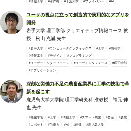
#情報工学
#著作権
#千葉大学
#プライバシー
#AI
ユーザの視点に立って創造的で実用的なアプリを
開発
岩手大学 理工学部 クリエイティブ情報コース 教
授 松山 克胤 先生
#岩手大学
#コンピュータグラフィックス
#工学
#情報学
#情報工学
#デザイン
#プログラミング
#ユーザーインターフェース
#ユーザインタフェース
#理工学部
#アプリケーション
深刻な労働力不足の農畜産業界に工学の技術で革
新を起こす
鹿児島大学大学院 理工学研究科 准教授 福元 伸
也 先生
#機械学習
#工学
#情報工学
#スマート農業
#畜産
#農業
#ロボット
#労働力
#AI
#画像
#鹿児島大学