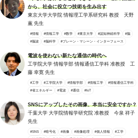
から、社会に役立つ技術を生み出す
東京大学大学院 情報理工学系研究科 教授 天野
薫 先生
#情報
#情報工学
#数学
#東京大学
#認知神経科学
#脳
#脳波
#脳科学
#ブレーン・マシーン・インターフェース
電波を使わない新たな通信の時代へ
工学院大学 情報学部 情報通信工学科 准教授 工
藤 幸寛 先生
#工学
#工学院大学
#情報学部
#情報工学
#情報通信工学科
#省エネルギー
#電波
#通信
#IoT
SNSにアップしたその画像、本当に安全ですか？
千葉大学 大学院情報学研究院 准教授 今泉 祥子
先生
#SNS
#暗号化
#画像
#画像処理
#個人情報
#工学