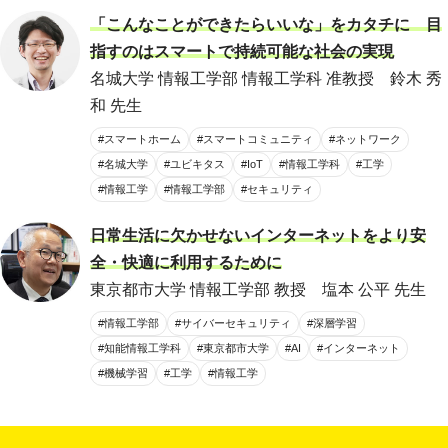
「こんなことができたらいいな」をカタチに 目
指すのはスマートで持続可能な社会の実現
名城大学 情報工学部 情報工学科 准教授 鈴木 秀
和 先生
#スマートホーム
#スマートコミュニティ
#ネットワーク
#名城大学
#ユビキタス
#IoT
#情報工学科
#工学
#情報工学
#情報工学部
#セキュリティ
日常生活に欠かせないインターネットをより安
全・快適に利用するために
東京都市大学 情報工学部 教授 塩本 公平 先生
#情報工学部
#サイバーセキュリティ
#深層学習
#知能情報工学科
#東京都市大学
#AI
#インターネット
#機械学習
#工学
#情報工学