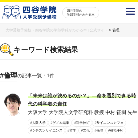
四谷学院の
学部学科がわかる本
大学受験予備校・四谷学院の学部学科がわかる本 | 公式サイト
>
倫理
キーワード検索結果
#倫理
の記事一覧：1件
「未来は誰が決めるのか？」―命を選別できる時
代の科学者の責任
大阪大学 大学院人文学研究科 教授 中村 征樹 先生
#大阪大学
#ゲノム編集
#科学技術
#サイエンスカフェ
#シチズンサイエンス
#哲学
#文化
#倫理
#移植手術