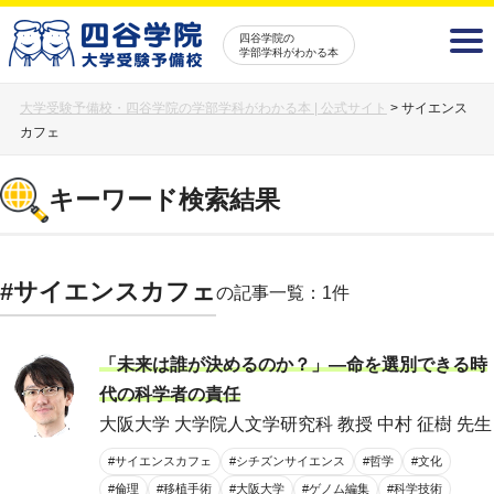
四谷学院の
学部学科がわかる本
大学受験予備校・四谷学院の学部学科がわかる本 | 公式サイト
>
サイエンス
カフェ
キーワード検索結果
#サイエンスカフェ
の記事一覧：1件
「未来は誰が決めるのか？」―命を選別できる時
代の科学者の責任
大阪大学 大学院人文学研究科 教授 中村 征樹 先生
#サイエンスカフェ
#シチズンサイエンス
#哲学
#文化
#倫理
#移植手術
#大阪大学
#ゲノム編集
#科学技術